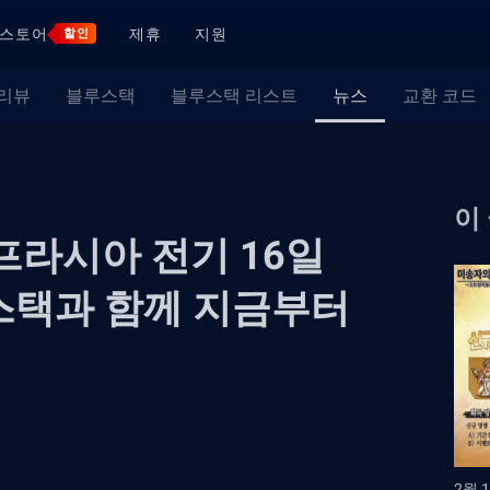
스토어
제휴
지원
할인
 리뷰
블루스택
블루스택 리스트
뉴스
교환 코드
이
프라시아 전기 16일
스택과 함께 지금부터
2월 1