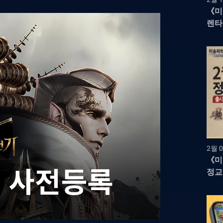
《미
렌타
영웅
2월 0
《미
정교
RP