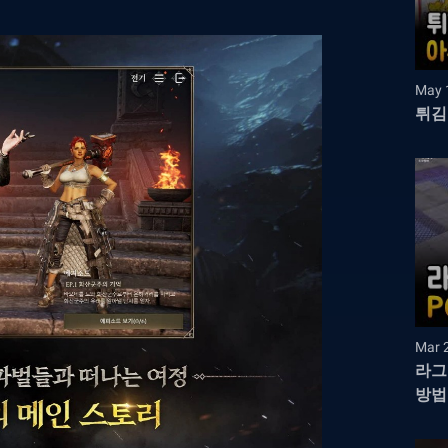
May 
튀김
Mar 
라그
방법