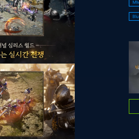
MM
Blu