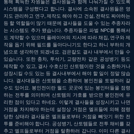
통해 획득한 자원들은 결사원들과 함께 나눠가질 수 있도록
시스템을 구성했다고 합니다. 결사에 소속된 결사원들은 영
지도 관리하고 연구, 제작도 해야 하고 건설, 전략도 짜야하는
등 할 역할들이 많기 때문에 결사들을 도울 수 있는 추종자라
는 시스템도 추가 됐습니다. 추종자들은 파벌 NPC를 통해서
도 계약할 수 있으며 플레이어의 지시에 따라 채집, 연구와 제
작을 돕기 위해 필드를 돌아다니기도 한다고 하니 부하의 개
념으로 생각하면 되겠네요. 검은칼도 결사 내부에서 만들 수
있습니다. 또한 충차, 투석기, 교량전차 같은 공성병기 등도
제작할 수 있고, 결사 수호신인 산토템이란 것을 소환하거나
성장시킬 수도 있는 등 결사내부에서 해야 할 일이 정말 많습
니다. 결사대들은 산토템을 소환하여 봉인전을 토벌하러 갈
수도 있어요. 봉인전이란 월드 곳곳에 있는 봉인터들을 점령
하는 전투를 의미하며 산토템의 가호를 받으면 봉인전에 유
리한 점이 있다고 하네요. 이렇게 결사들을 성장시키고 나면
거점을 차지해야 하는데 설정상 거점은 엘프들에 의해 점령
당한 상태라 결사들은 엘프들로부터 거점을 빼앗기 위한 전
투를 준비해야 합니다. 공성병기, 산토템들로 전투 채비를 갖
추고 엘프들로부터 거점을 탈환하러 갑니다. 이미 다른 결사