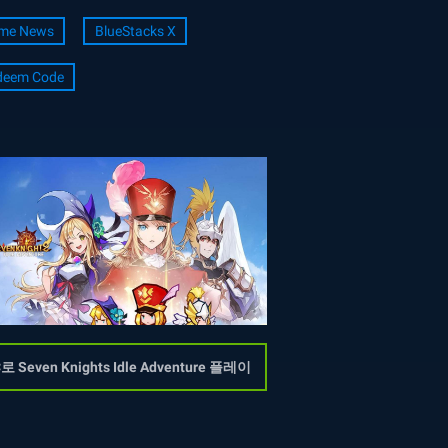
me News
BlueStacks X
deem Code
로 Seven Knights Idle Adventure 플레이