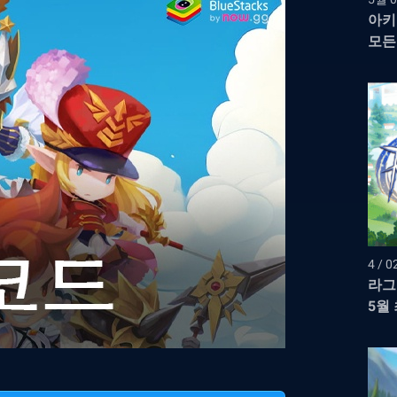
아키
모든
4 / 0
라그
5월