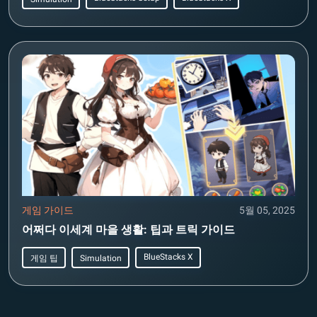
게임 가이드
5월 05, 2025
어쩌다 이세계 마을 생활: 팁과 트릭 가이드
BlueStacks X
게임 팁
Simulation