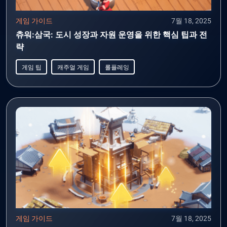
게임 가이드
7월 18, 2025
츄워:삼국: 도시 성장과 자원 운영을 위한 핵심 팁과 전
략
게임 팁
캐주얼 게임
롤플레잉
게임 가이드
7월 18, 2025