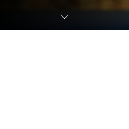
Execute Camoodoo - Camera Remote
Control no PC ou Mac
O que é melhor do que usar Camoodoo – Camera
Remote Control do Steffen Conradt? Bem,
experimente em uma tela grande, no seu PC ou
Mac, com o BlueStacks para ver a diferença.
Sobre o Aplicativo
O Camoodoo – Camera Remote Control,
desenvolvido por Steffen Conradt, é um aplicativo