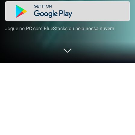
Jogue no PC com BlueStacks ou pela nossa nuvem
Execute Editor de Fotos - DoFoto no
PC ou Mac
O que é melhor do que usar Editor de Fotos –
DoFoto do Photo Editor & AI Art? Bem, experimente
em uma tela grande, no seu PC ou Mac, com o
BlueStacks para ver a diferença.