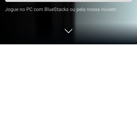
Jogue no PC com BlueStacks ou pela nossa nuvem
Execute câmera HD no PC ou Mac
Realize multitarefas sem esforço no seu PC ou Mac
enquanto experimenta o câmera HD, um aplicativo
de Photography de KX Camera Team no BlueStacks.
Sobre o App
A câmera HD é o parceiro perfeito para quem ama
tirar fotos incríveis e vídeos em alta definição.