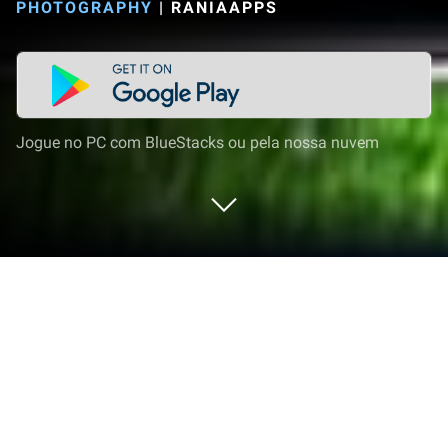
PHOTOGRAPHY
|
RANIAAPPS
Jogue no PC com BlueStacks ou pela nossa nuvem
Execute Papel de parede do Vinícius
Jr no PC ou Mac
O que é melhor do que usar Papel de parede do
Vinícius Jr do RaniaApps? Bem, experimente em