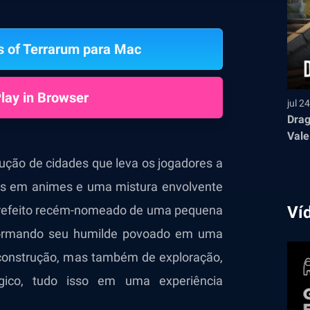
s of Terrarum para Mac
lay in Browser
jul 2
Drag
Vale
ução de cidades que leva os jogadores a
os em animes e uma mistura envolvente
prefeito recém-nomeado de uma pequena
Ví
nsformando seu humilde povoado em uma
construção, mas também de exploração,
gico, tudo isso em uma experiência