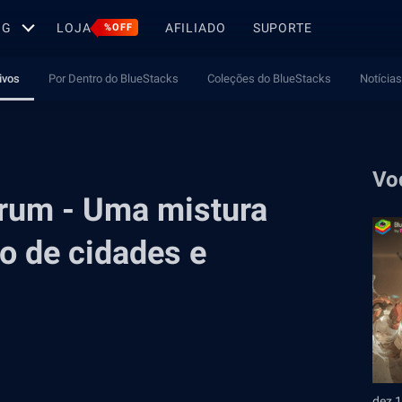
OG
LOJA
AFILIADO
SUPORTE
%OFF
ivos
Por Dentro do BlueStacks
Coleções do BlueStacks
Notícias
Vo
arum - Uma mistura
o de cidades e
dez 1