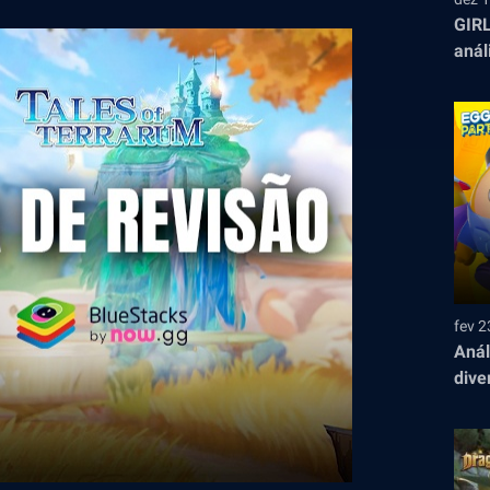
GIR
anál
fev 2
Anál
dive