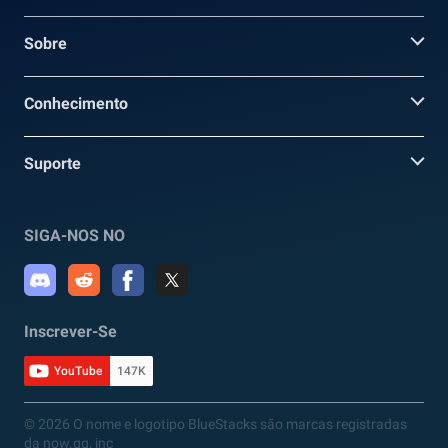
Sobre
Conhecimento
Suporte
SIGA-NOS NO
Inscrever-Se
YouTube
147K
© 2026 O nome e logotipo BlueStacks são marcas registradas
da now.gg, inc