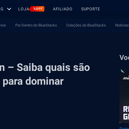
OG
LOJA
AFILIADO
SUPORTE
%OFF
ivos
Por Dentro do BlueStacks
Coleções do BlueStacks
Notícias
Vo
on – Saiba quais são
 para dominar
Guia