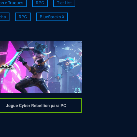
as e Truques
RPG
Tier List
cha
RPG
BlueStacks X
Jogue Cyber Rebellion para PC