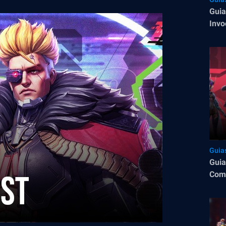
Guia
Invo
com
Guia
Guia
Come
dica