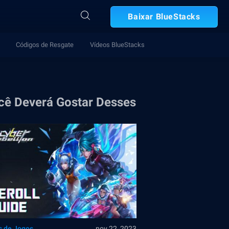
Baixar BlueStacks
Códigos de Resgate
Vídeos BlueStacks
cê Deverá Gostar Desses
s de Jogos
nov 22, 2023