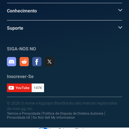
Conhecimento
Suporte
SIGA-NOS NO
Inscrever-Se
YouTube
147K
© 2026 O nome e logotipo BlueStacks são marcas registradas
da now.gg, inc
Termos e Privacidade
Política de Disputa de Direitos Autorais
Privacidade UE
Do Not Sell My Information