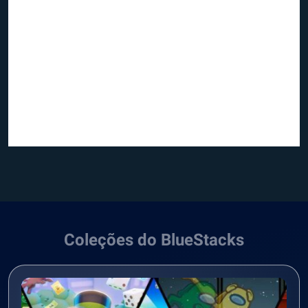
Coleções do BlueStacks