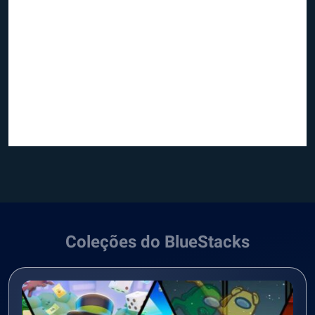
Coleções do BlueStacks