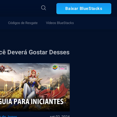
Baixar BlueStacks
Códigos de Resgate
Vídeos BlueStacks
cê Deverá Gostar Desses
s de Jogos
set 02, 2024