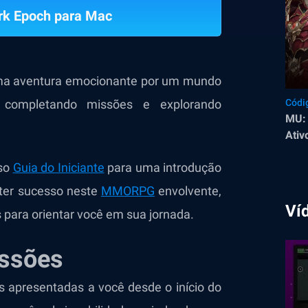
rk Epoch para Mac
ma aventura emocionante por um mundo
, completando missões e explorando
Códi
MU: 
Ativ
sso
Guia do Iniciante
para uma introdução
 ter sucesso neste
MMORPG
envolvente,
Ví
 para orientar você em sua jornada.
issões
es apresentadas a você desde o início do