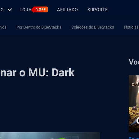
OG
LOJA
AFILIADO
SUPORTE
%OFF
ivos
Por Dentro do BlueStacks
Coleções do BlueStacks
Notícias
Vo
inar o MU: Dark
Guia