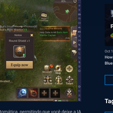
Oct 1
How 
Blue
Ta
omática, permitindo que você deixe a IA