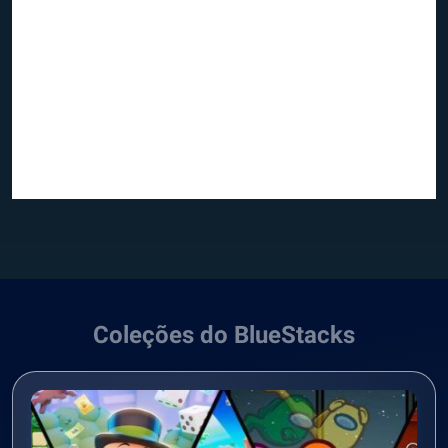
Coleções do BlueStacks