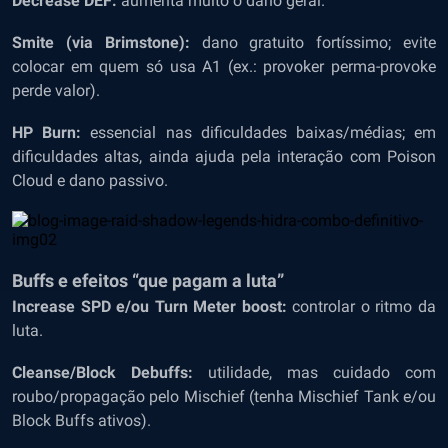
Decrease DEF:
aumenta muito o dano geral.
Smite (via Brimstone):
dano gratuito fortíssimo; evite
colocar em quem só usa A1 (ex.: provoker perma-provoke
perde valor).
HP Burn:
essencial nas dificuldades baixas/médias; em
dificuldades altas, ainda ajuda pela interação com Poison
Cloud e dano passivo.
Buffs e efeitos “que pagam a luta”
Increase SPD e/ou Turn Meter boost:
controlar o ritmo da
luta.
Cleanse/Block Debuffs:
utilidade, mas cuidado com
roubo/propagação pelo Mischief (tenha Mischief Tank e/ou
Block Buffs ativos).