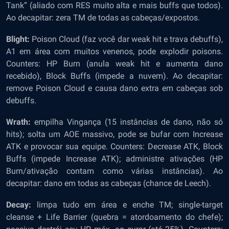
Tank” (aliado com RES muito alta e mais buffs que todos).
Ao decapitar: zera TM de todas as cabeças/expostos.
Blight:
Poison Cloud (faz você dar weak hit e trava debuffs),
A1 em área com muitos venenos, pode explodir poisons.
Counters: HP Burn (anula weak hit e aumenta dano
recebido), Block Buffs (impede a nuvem). Ao decapitar:
remove Poison Cloud e causa dano extra em cabeças sob
debuffs.
Wrath:
empilha Vingança (15 instâncias de dano, não só
hits); solta um AOE massivo, pode se bufar com Increase
ATK e provocar sua equipe. Counters: Decrease ATK, Block
Buffs (impede Increase ATK); administre ativações (HP
Burn/ativação contam como várias instâncias). Ao
decapitar: dano em todas as cabeças (chance de Leech).
Decay:
limpa tudo em área e enche TM; single-target
cleanse + Life Barrier (quebra = atordoamento do chefe);