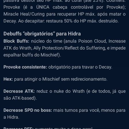
passiva destrói seu HP máx. ao curar (até 25%). Counters:
Provoke (é a ÚNICA cabeça controlável por Provoke);
Miracle Heal/Curing para recuperar HP máx. após matar o
Decay. Ao decapitar: restaura 50% do HP máx. destruído.
Debuffs “obrigatórios” para Hidra
Block Buffs:
núcleo do time (anula Poison Cloud, Increase
ATK do Wrath, Ally Protection/Reflect do Suffering, e impede
espalhar buffs do Mischief).
Provoke consistente:
obrigatório para travar o Decay.
Hex:
para atingir o Mischief sem redirecionamento.
Decrease ATK:
reduz o nuke do Wrath (e de todos, já que
são ATK-based).
Decrease SPD no boss:
mais turnos para você, menos para
a Hidra.