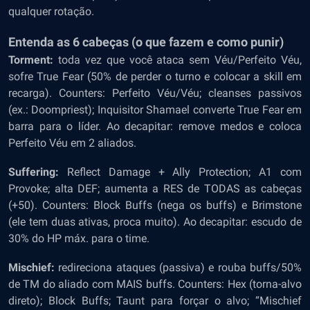
qualquer rotação.
Entenda as 6 cabeças (o que fazem e como punir)
Torment:
toda vez que você ataca sem Véu/Perfeito Véu,
sofre True Fear (50% de perder o turno e colocar a skill em
recarga). Counters: Perfeito Véu/Véu; cleanses passivos
(ex.: Doompriest); Inquisitor Shamael converte True Fear em
barra para o líder. Ao decapitar: remove medos e coloca
Perfeito Véu em 2 aliados.
Suffering:
Reflect Damage + Ally Protection; A1 com
Provoke; alta DEF; aumenta a RES de TODAS as cabeças
(+50). Counters: Block Buffs (nega os buffs) e Brimstone
(ele tem duas ativas, proca muito). Ao decapitar: escudo de
30% do HP máx. para o time.
Mischief:
redireciona ataques (passiva) e rouba buffs/50%
de TM do aliado com MAIS buffs. Counters: Hex (torna-alvo
direto); Block Buffs; Taunt para forçar o alvo; “Mischief