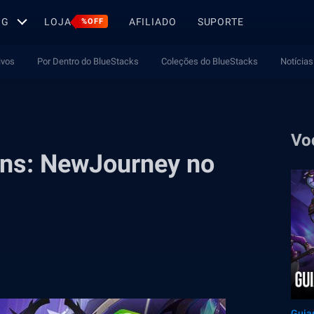
OG
LOJA
AFILIADO
SUPORTE
%OFF
ivos
Por Dentro do BlueStacks
Coleções do BlueStacks
Notícias
Vo
ons: NewJourney no
Guia