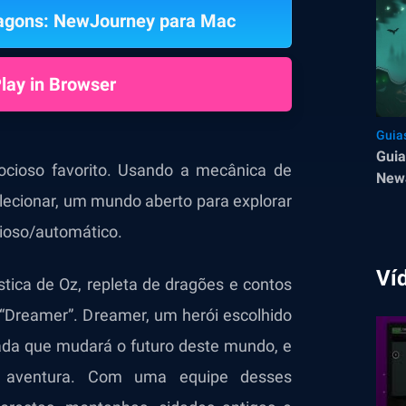
ragons: NewJourney para Mac
lay in Browser
Guia
Guia
cioso favorito. Usando a mecânica de
NewJ
olecionar, um
mundo aberto
para explorar
pode
ioso/automático.
Ví
tica de Oz, repleta de dragões e contos
“Dreamer”. Dreamer, um herói escolhido
ada que mudará o futuro deste mundo, e
 aventura. Com uma equipe desses