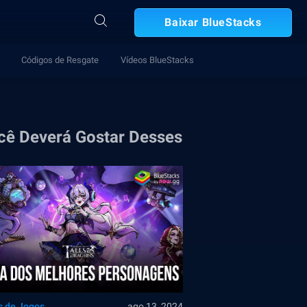
Baixar BlueStacks
Códigos de Resgate
Vídeos BlueStacks
cê Deverá Gostar Desses
s de Jogos
ago 13, 2024