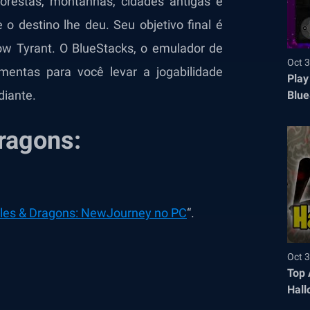
orestas, montanhas, cidades antigas e
 o destino lhe deu. Seu objetivo final é
ow Tyrant. O BlueStacks, o emulador de
Oct 3
mentas para você levar a jogabilidade
Play
diante.
Blue
ragons:
ales & Dragons: NewJourney no PC
“.
Oct 3
Top 
Hall