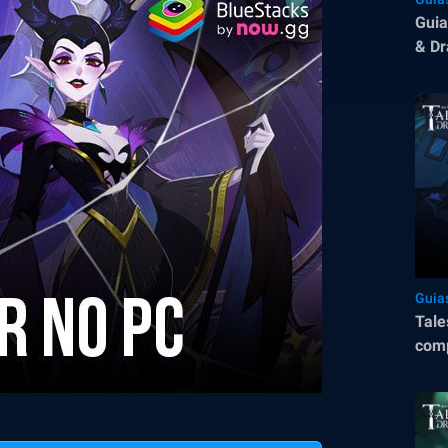
Guia
& Dr
prof
Guia
Tale
comp