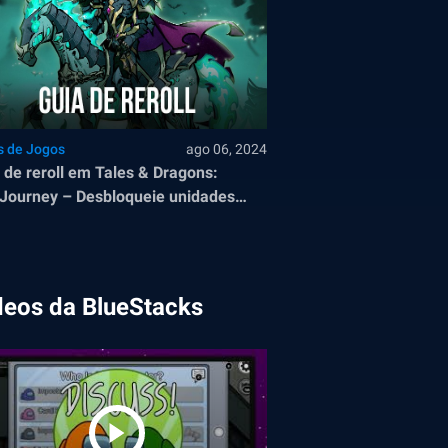
s de Jogos
ago 06, 2024
 de reroll em Tales & Dragons:
ourney – Desbloqueie unidades
rosas desde o início
deos da BlueStacks