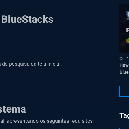
o BlueStacks
Oct 1
e pesquisa da tela inicial.
How 
Blue
istema
Ta
al, apresentando os seguintes requisitos