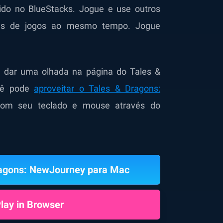
ido no BlueStacks. Jogue e use outros
las de jogos ao mesmo tempo. Jogue
m dar uma olhada na
página
do Tales &
cê pode
aproveitar o Tales & Dragons:
om seu teclado e mouse através do
ragons: NewJourney para Mac
lay in Browser