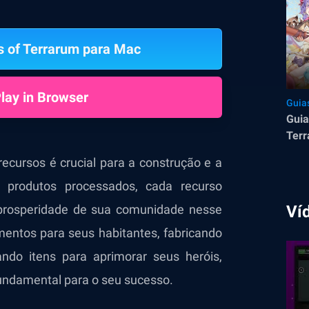
s of Terrarum para Mac
lay in Browser
Guia
Guia
Terr
uma 
recursos é crucial para a construção e a
 produtos processados, cada recurso
prosperidade de sua comunidade nesse
Ví
imentos para seus habitantes, fabricando
ando itens para aprimorar seus heróis,
undamental para o seu sucesso.