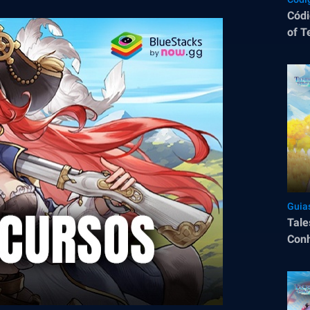
Códi
of T
Guia
Tale
Conh