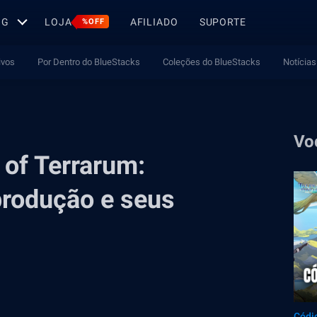
OG
LOJA
AFILIADO
SUPORTE
%OFF
ivos
Por Dentro do BlueStacks
Coleções do BlueStacks
Notícias
Vo
 of Terrarum:
produção e seus
Códi