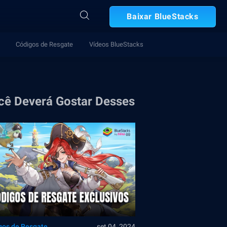
Baixar BlueStacks
Códigos de Resgate
Vídeos BlueStacks
cê Deverá Gostar Desses
gos de Resgate
set 04, 2024