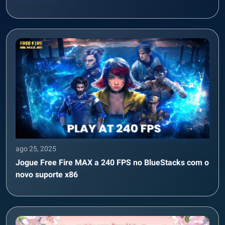
ago 25, 2025
Jogue Free Fire MAX a 240 FPS no BlueStacks com o
novo suporte x86