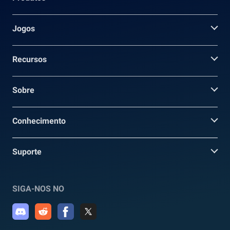
Jogos
Recursos
Sobre
Conhecimento
Suporte
SIGA-NOS NO