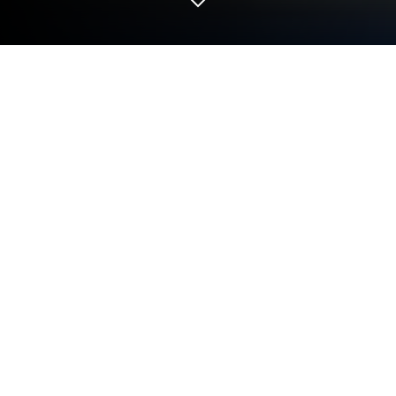
เล่น Dungeon Cross - Relic Hunter บน
PC และ Mac
Dungeon Cross – Relic Hunter เป็นเกมแนวสวม
บทบาทพัฒนาโดย Crazymind Corp BlueStacks แอป
เพลเยอร์เป็นแพลตฟอร์มที่ให้คุณสามารถเล่นเกม
Android บนเครื่อง PC หรือ MAC เพื่อประสบการณ์การ
เล่นเกมที่เหนือระดับ
Dungeon Cross – Relic Hunter เกมแนวผจญภัยที่เน้น
การสำรวจและการดำเนินเนื้อเรื่องที่เข้มข้นในโลก
ทัศน์แบบต้นฉบับ ผู้เล่นจะสวมบทบาทเป็นนักผจญภัยที่
ต้องออกเดินทางไปยังภูมิภาคต่างๆ เพื่อค้นหาความลับ