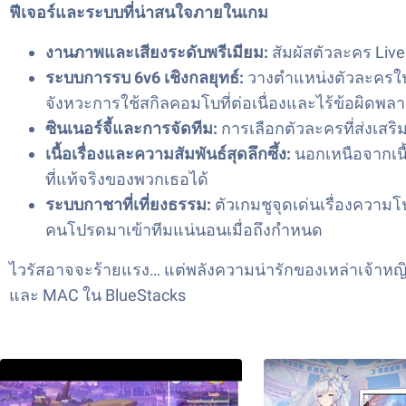
ฟีเจอร์และระบบที่น่าสนใจภายในเกม
งานภาพและเสียงระดับพรีเมียม:
สัมผัสตัวละคร Live
ระบบการรบ 6v6 เชิงกลยุทธ์:
วางตำแหน่งตัวละครใ
จังหวะการใช้สกิลคอมโบที่ต่อเนื่องและไร้ข้อผิดพล
ซินเนอร์จี้และการจัดทีม:
การเลือกตัวละครที่ส่งเสร
เนื้อเรื่องและความสัมพันธ์สุดลึกซึ้ง:
นอกเหนือจากเนื้
ที่แท้จริงของพวกเธอได้
ระบบกาชาที่เที่ยงธรรม:
ตัวเกมชูจุดเด่นเรื่องความโ
คนโปรดมาเข้าทีมแน่นอนเมื่อถึงกำหนด
ไวรัสอาจจะร้ายแรง… แต่พลังความน่ารักของเหล่าเจ้าหญิง
และ MAC ใน BlueStacks