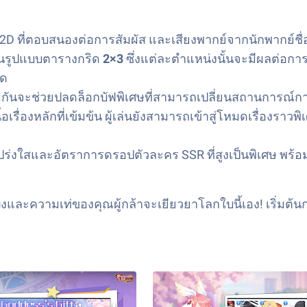
2D ที่ตอบสนองต่อการสัมผัส และเสียงพากย์จากนักพากย์ชื่อ
นรูปแบบตารางกริด
2×3
ซึ่งแต่ละตำแหน่งนั้นจะมีผลต่อกา
าด
ิมกันจะช่วยปลดล็อกบัฟพิเศษที่สามารถเปลี่ยนสถานการณ์การ
อเรื่องหลักที่เข้มข้น ผู้เล่นยังสามารถเข้าสู่โหมดเรื่อง
ปร่งใสและอัตราการดรอปตัวละคร SSR ที่สูงเป็นพิเศษ พร้อมร
และความเท่ของคุณผู้กล้าจะเยียวยาโลกใบนี้เอง! เริ่มต้น