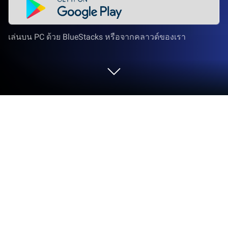
เล่นบน PC ด้วย BlueStacks หรือจากคลาวด์ของเรา
เล่น Renegade Immortal บน PC และ
Mac
Renegade Immortal เป็นเกมแนวสวมบทบาทพัฒนา
โดย Juefeng Network BlueStacks แอปเพลเยอร์เป็น
แพลตฟอร์มที่ให้คุณสามารถเล่นเกม Android บน
เครื่อง PC หรือ MAC เพื่อประสบการณ์การเล่นเกมที่