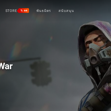
STORE
พันธมิตร
สนับสนุน
% ลด
 War