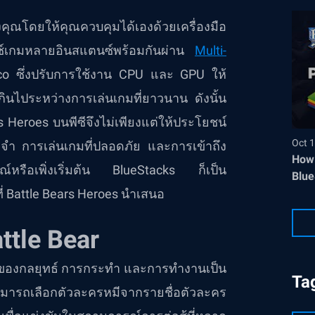
ณโดยให้คุณควบคุมได้เองด้วยเครื่องมือ
ซ์เกมหลายอินสแตนซ์พร้อมกันผ่าน
Multi-
Eco ซึ่งปรับการใช้งาน CPU และ GPU ให้
นไประหว่างการเล่นเกมที่ยาวนาน ดังนั้น
rs Heroes บนพีซีจึงไม่เพียงแต่ให้ประโยชน์
Oct 1
ระจำ การเล่นเกมที่ปลอดภัย และการเข้าถึง
How 
รณ์หรือเพิ่งเริ่มต้น BlueStacks ก็เป็น
Blue
ี่ Battle Bears Heroes นำเสนอ
ttle Bear
บของกลยุทธ์ การกระทำ และการทำงานเป็น
Ta
สามารถเลือกตัวละครหมีจากรายชื่อตัวละคร