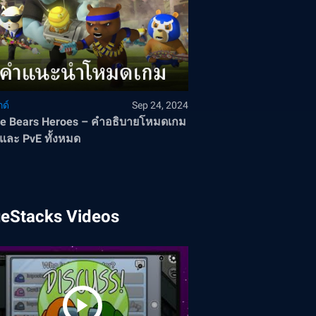
ด์
Sep 24, 2024
le Bears Heroes – คำอธิบายโหมดเกม
และ PvE ทั้งหมด
ueStacks Videos