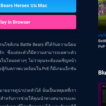
e Bears Heroes บน Mac
lay in Browser
เกมไก
Batt
นไชส์เกม Battle Bears ที่ได้รับความนิยม
PvP 
รัก ซึ่งแต่ละตัวก็มีความสามารถเฉพาะตัว
้นในโหมดต่างๆ ไม่ว่าคุณจะต้องเผชิญหน้า
ต่อสู้กับสภาพแวดล้อมใน PvE ก็มีเกมแอ็กชัน
Bl
มายอาจดูน่าปวดหัวได้ นั่นเป็นเหตุผลที่เรา
ย่างยิ่งสำหรับการช่วยให้คุณนำทางสนามรบและ