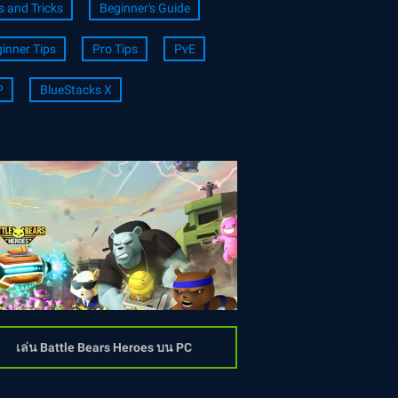
s and Tricks
Beginner's Guide
inner Tips
Pro Tips
PvE
P
BlueStacks X
เล่น Battle Bears Heroes บน PC