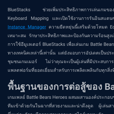
BlueStacks ช่วยเพิ่มประสิทธิภาพการเล่นเกมของคุ
Keyboard Mapping และเปิดใช้งานการรันอินสแตน
Instance Manager
ความยืดหยุ่นนี้เสริมด้วยโหมด 
เหมาะสม รักษาประสิทธิภาพและป้องกันความร้อนสูงเกิ
การใช้อีมูเลเตอร์ BlueStacks เพื่อเล่นเกม Battle Bea
ทางเทคนิคเหล่านี้เท่านั้น แต่ยังมอบการอัปเดตเป็นป
ชุมชนเกมเมอร์ ไม่ว่าคุณจะเป็นผู้เล่นที่มีประสบกา
แพลตฟอร์มที่ยอดเยี่ยมสำหรับการเพลิดเพลินกับทุกสิ่งท
พื้นฐานของการต่อสู้ของ Ba
เกมเพลย์ Battle Bears Heroes ผสมผสานองค์ประกอ
ทีมเข้าด้วยกันในฉากที่สวยงามและน่าดึงดูด ผู้เล่น