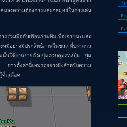
่อแข่งขันในสถานการณ์การต่อสู้ที่หลาก
Tip
ตอบสนองความต้องการและกลยุทธ์ในการเล่น
Beg
Pv
ร่วมมือกับเพื่อนร่วมทีมเพื่อเอาชนะและ
งหมีอย่างมีประสิทธิภาพในขณะที่ประสาน
้นใช้งานง่ายด้วยปุ่มควบคุมสองปุ่ม ปุ่ม
ิง การตั้งค่านี้เหมาะอย่างยิ่งสำหรับความ
ี่ดุเดือด