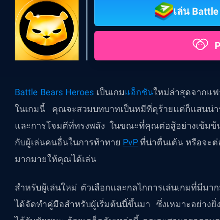
เล่น Battl
P
Battle Bears Heroes
เป็นเกม
แอ็กชัน
ใหม่ล่าสุดจากแฟร
ในเกมนี้ คุณจะสวมบทบาทเป็นหมีที่ดุร้ายแต่ก็แสนน่า
และการโจมตีที่ทรงพลัง ในขณะที่คุณต่อสู้อย่างเข้มข
กับผู้เล่นคนอื่นในการท้าทาย
PvP
ที่น่าตื่นเต้น หรือจะ
มากมายให้คุณได้เล่น
สำหรับผู้เล่นใหม่ ตัวเลือกและกลไกการเล่นเกมที่มีมาก
ได้จัดทำคู่มือสำหรับผู้เริ่มต้นนี้ขึ้นมา ซึ่งเหมาะอ