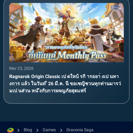
Mar 23, 2026
Ragnarok Origin Classic เป ดใหบ้ รกิ ารอยา่ งเป นทา
งการ แล้ว ในวันท ี 26 มี.ค. นี ขอเชญิชวนทุกท่านมารว่
มเป นส่วน หน ึงกับการผจญภัยสุดแฟร์
Blog
Games
Draconia Saga