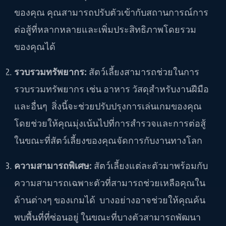
ของคุณ คุณสามารถปรับตัวเข้ากับสถานการณ์การ
ต่อสู้ที่หลากหลายและเพิ่มประสิทธิภาพโดยรวม
ของคุณได้
รวบรวมทรัพยากร:
สัตว์เลี้ยงสามารถช่วยในการ
รวบรวมทรัพยากร เช่น อาหาร วัสดุสำหรับงานฝีมือ
และอื่นๆ สิ่งนี้จะช่วยปรับปรุงการเล่นเกมของคุณ
โดยช่วยให้คุณมุ่งเน้นไปที่การสำรวจและการต่อสู้
ในขณะที่สัตว์เลี้ยงของคุณจัดการกับงานทางโลก
ความสามารถพิเศษ:
สัตว์เลี้ยงแต่ละตัวมาพร้อมกับ
ความสามารถเฉพาะตัวที่สามารถช่วยเหลือคุณใน
ด้านต่างๆ ของเกมได้ บางอย่างอาจช่วยให้คุณค้น
พบพื้นที่ที่ซ่อนอยู่ ในขณะที่บางตัวสามารถพัฒนา