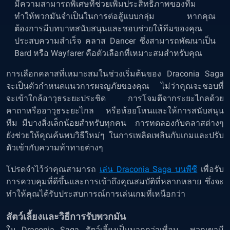
มีความสามารถพิเศษที่ช่วยเพิ่มประสิทธิภาพของทีม
ทำให้พวกมันจำเป็นในการต่อสู้แบบกลุ่ม หากคุณ
ต้องการมีบทบาทสนับสนุนและชอบช่วยให้ทีมของคุณ
ประสบความสำเร็จ คลาส Dancer ซึ่งสามารถพัฒนาเป็น
Bard หรือ Wayfarer คือตัวเลือกที่เหมาะสมสำหรับคุณ
การเลือกคลาสที่เหมาะสมในช่วงเริ่มต้นของ Draconia Saga
จะเป็นตัวกำหนดแนวการผจญภัยของคุณ ไม่ว่าคุณจะชอบที่
จะเข้าใกล้อาวุธระยะประชิด การโจมตีจากระยะไกลด้วย
คาถาหรืออาวุธระยะไกล หรือห้อยโหนและให้การสนับสนุน
ทีม มีบางสิ่งเล็กน้อยสำหรับทุกคน การทดลองกับคลาสต่างๆ
ยังช่วยให้คุณค้นพบวิธีใหม่ๆ ในการเพลิดเพลินกับเกมและปรับ
ตัวเข้ากับความท้าทายต่างๆ
โปรดจำไว้ว่าคุณสามารถ
เล่น Draconia Saga บนพีซี
เพื่อรับ
การควบคุมที่ดีขึ้นและการเข้าถึงคุณสมบัติที่หลากหลาย ซึ่งจะ
ทำให้คุณได้รับประสบการณ์การเล่นเกมที่เหนือกว่า
สัตว์เลี้ยงและวิธีการรับพวกมัน
ใน Draconia Saga สัตว์เลี้ยงเป็นมากกว่าเพื่อน พวกเขามี