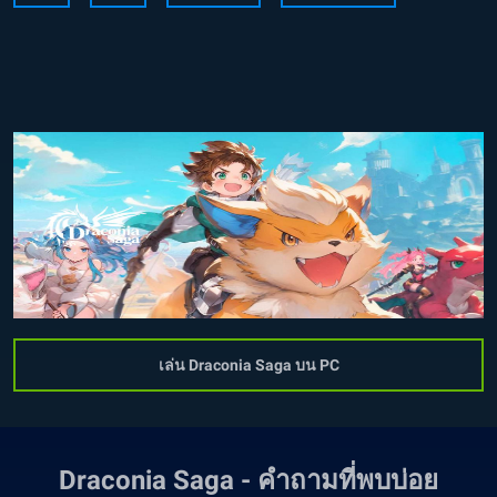
เล่น Draconia Saga บน PC
Draconia Saga - คำถามที่พบบ่อย