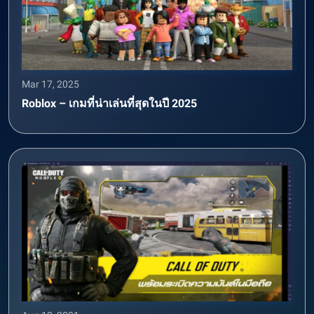
Mar 17, 2025
Roblox – เกมที่น่าเล่นที่สุดในปี 2025