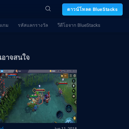
ดาวน์โหลด BlueStacks
วเกม
รหัสแลกรางวัล
วีดีโอจาก BlueStacks
ณอาจสนใจ
ด์
Jun 11, 2018