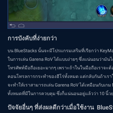
การบังคับที่ง่ายกว่า
บน BlueStacks นั้นจะมีโปรแกรมเสริมที่เรียกว่า KeyM
ในการเล่น Garena RoV ได้แบบง่ายๆ ซึ่งแน่นอนว่ามันไ
โทรศัพท์มือถือเยอะมากๆ เพราะถ้าในในมือถือเราจะต้องใ
คอนโทรลการกระทำของฮีโร่ทั้งหมด แต่กลับกันถ้าเร
จะทำให้เราสามารถเล่น Garena RoV ได้เหมือนกับเกม M
ทั้งหมดที่มีในการควบคุม ซึ่งก็แน่นอนอยู่แล้วว่า 10 นิ้วย่
ปัจจัยอื่นๆ ที่ส่งผลดีกว่าเมื่อใช้งาน
BlueS