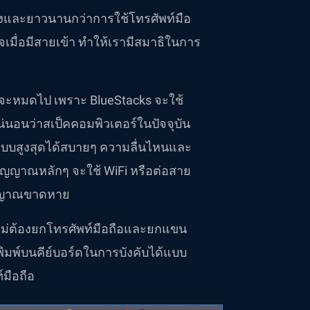
่องและยาวนานกว่าการใช้โทรศัพท์มือ
มื่อมีสายเข้า ทำให้เรามีสมาธิในการ
งจะหมดไป เพราะ BlueStacks จะใช้
่นอนว่าสเป็คคอมพิวเตอร์ในปัจจุบัน
บบสูงสุดได้สบายๆ ความลื่นไหนและ
นสัญญาณหลักๆ จะใช้ WiFi หรือต่อสาย
สัญญาณขาดหาย
ไม่ต้องยกโทรศัพท์มือถือและยกแขน
พิมพ์บนคีย์บอร์ดในการบังคับได้แบบ
์มือถือ