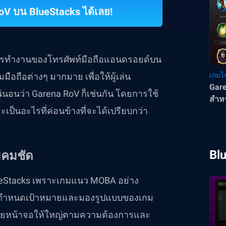
V บน BlueStacks ได้เลย!
การทำงานของโทรศัพท์มือถือแอนดรอยด์บน
มือถือต่างๆ มากมาย เพื่อให้ผู้เล่น
เกมไก
Gare
่นอนว่า Garena RoV ก็เช่นกัน โดยการใช้
สำหร
ป็นอะไรที่ค่อนข้างที่จะได้เปรียบกว่า
Bl
มคมชัด
BlueStacks เพราะเกมแนว MOBA อย่าง
เรากำหนดเป้าหมายและมองรูปแบบของเกม
ถขยายหน้าจอให้ใหญ่ตามความต้องการและ