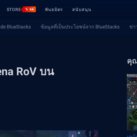
STORE
พันธมิตร
สนับสนุน
% ลด
ide BlueStacks
ข้อมูลที่เป็นประโยชน์จาก BlueStacks
ข่า
คุ
rena RoV บน
เกมไก