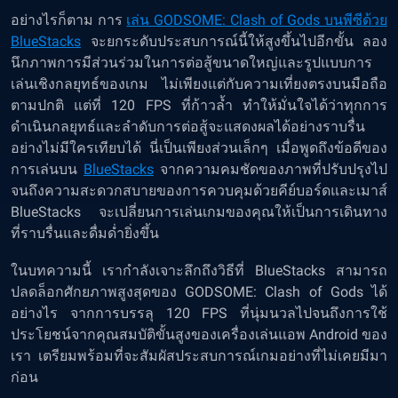
อย่างไรก็ตาม การ
เล่น GODSOME: Clash of Gods บนพีซีด้วย
BlueStacks
จะยกระดับประสบการณ์นี้ให้สูงขึ้นไปอีกขั้น ลอง
นึกภาพการมีส่วนร่วมในการต่อสู้ขนาดใหญ่และรูปแบบการ
เล่นเชิงกลยุทธ์ของเกม ไม่เพียงแต่กับความเที่ยงตรงบนมือถือ
ตามปกติ แต่ที่ 120 FPS ที่ก้าวล้ำ ทำให้มั่นใจได้ว่าทุกการ
ดำเนินกลยุทธ์และลำดับการต่อสู้จะแสดงผลได้อย่างราบรื่น
อย่างไม่มีใครเทียบได้ นี่เป็นเพียงส่วนเล็กๆ เมื่อพูดถึงข้อดีของ
การเล่นบน
BlueStacks
จากความคมชัดของภาพที่ปรับปรุงไป
จนถึงความสะดวกสบายของการควบคุมด้วยคีย์บอร์ดและเมาส์
BlueStacks จะเปลี่ยนการเล่นเกมของคุณให้เป็นการเดินทาง
ที่ราบรื่นและดื่มด่ำยิ่งขึ้น
ในบทความนี้ เรากำลังเจาะลึกถึงวิธีที่ BlueStacks สามารถ
ปลดล็อกศักยภาพสูงสุดของ GODSOME: Clash of Gods ได้
อย่างไร จากการบรรลุ 120 FPS ที่นุ่มนวลไปจนถึงการใช้
ประโยชน์จากคุณสมบัติขั้นสูงของเครื่องเล่นแอพ Android ของ
เรา เตรียมพร้อมที่จะสัมผัสประสบการณ์เกมอย่างที่ไม่เคยมีมา
ก่อน