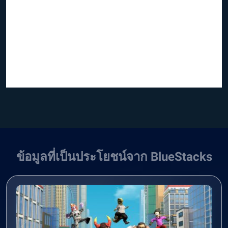
ข้อมูลที่เป็นประโยชน์จาก BlueStacks