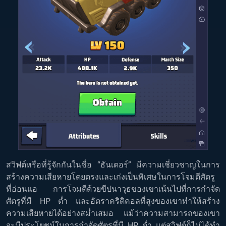
สวิฟต์หรือที่รู้จักกันในชื่อ “ธันเดอร์” มีความเชี่ยวชาญในการ
สร้างความเสียหายโดยตรงและเก่งเป็นพิเศษในการโจมตีศัตรู
ที่อ่อนแอ การโจมตีด้วยขีปนาวุธของเขาเน้นไปที่การกำจัด
ศัตรูที่มี HP ต่ำ และอัตราคริติคอลที่สูงของเขาทำให้สร้าง
ความเสียหายได้อย่างสม่ำเสมอ แม้ว่าความสามารถของเขา
จะมีประโยชน์ในการกำจัดศัตรูที่มี HP ต่ำ แต่สวิฟต์ก็ไม่ได้ทำ