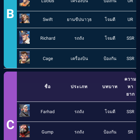
Lucius
เครื่องบิน
ป้องกัน
UR
B
Swift
ยานขีปนาวุธ
โจมตี
UR
Richard
รถถัง
โจมตี
SSR
Cage
เครื่องบิน
ป้องกัน
SSR
ความ
ชื่อ
ประเภท
บทบาท
หา
ยาก
Farhad
รถถัง
โจมตี
SSR
C
Gump
รถถัง
ป้องกัน
SR