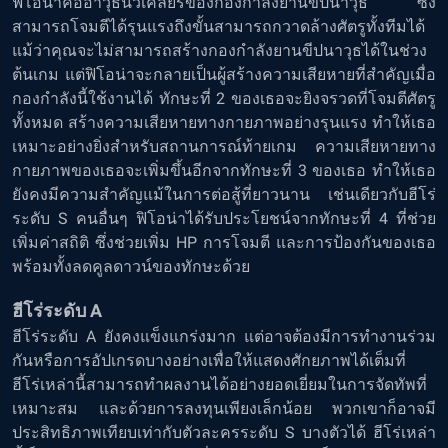
ฟิโอน่าคืออาวุธนิวเคลียร์ของกองกำลังยานขีปนาวุธ ซึ่ง
สามารถโจมตีได้รุนแรงถึงขั้นสามารถกวาดล้างศัตรูทั้งทีมได้
แม้ว่าคุณจะไม่สามารถสร้างกองกำลังยานขีปนาวุธได้ในช่วง
ต้นเกม แต่ฟิโอน่าจะกลายเป็นผู้สร้างความเสียหายที่สำคัญเมื่อ
กองกำลังนี้ใช้งานได้ ทักษะที่ 2 ของเธอจะยิงจรวดที่โจมตีศัตรู
ทั้งหมด สร้างความเสียหายทางกายภาพอย่างรุนแรง ทำให้เธอ
เหมาะอย่างยิ่งสำหรับสถานการณ์ท้ายเกม ความเสียหายทาง
กายภาพของเธอจะเพิ่มขึ้นอีกจากทักษะที่ 3 ของเธอ ทำให้เธอ
ยังคงมีความสำคัญแม้ในการต่อสู้ที่ยาวนาน เช่นเดียวกับฮีโร่
ระดับ S คนอื่นๆ ฟิโอน่าได้รับประโยชน์จากทักษะที่ 4 ที่ช่วย
เพิ่มค่าสถิติ ซึ่งช่วยเพิ่ม HP การโจมตี และการป้องกันของเธอ
พร้อมทั้งลดคูลดาวน์ของทักษะด้วย
ฮีโร่ระดับ A
ฮีโร่ระดับ A ยังคงแข็งแกร่งมาก แต่อาจต้องมีการทำงานร่วม
กันหรือการอัปเกรดบางอย่างเพื่อให้แสดงศักยภาพได้เต็มที่
ฮีโร่เหล่านี้สามารถทำผลงานได้อย่างยอดเยี่ยมในการจัดทัพที่
เหมาะสม และด้วยการลงทุนเพียงเล็กน้อย พวกเขาก็อาจมี
ประสิทธิภาพเทียบเท่ากับตัวละครระดับ S บางตัวได้ ฮีโร่เหล่า