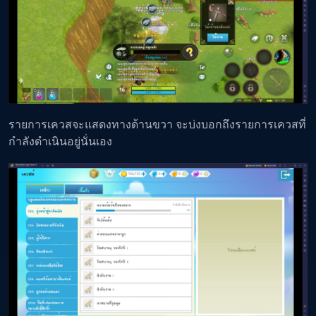
รายการเควสจะแสดงทางด้านขวา จะบ่งบอกถึงรายการเควสที่
กำลังดำเนินอยู่นั่นเอง