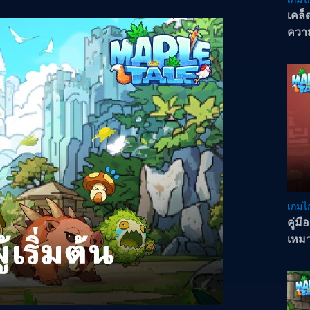
เคล็
ความ
Blue
เกมไก
คู่ม
เหม