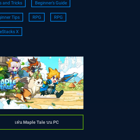
s and Tricks
Beginner's Guide
inner Tips
RPG
RPG
eStacks X
เล่น Maple Tale บน PC