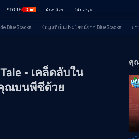
STORE
พันธมิตร
สนับสนุน
% ลด
ide BlueStacks
ข้อมูลที่เป็นประโยชน์จาก BlueStacks
ข่า
คุ
e Tale - เคล็ดลับใน
ุณบนพีซีด้วย
เกมไก