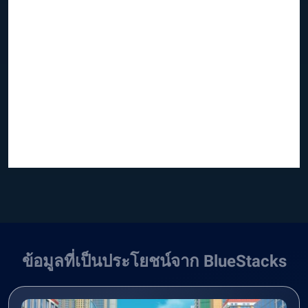
ข้อมูลที่เป็นประโยชน์จาก BlueStacks