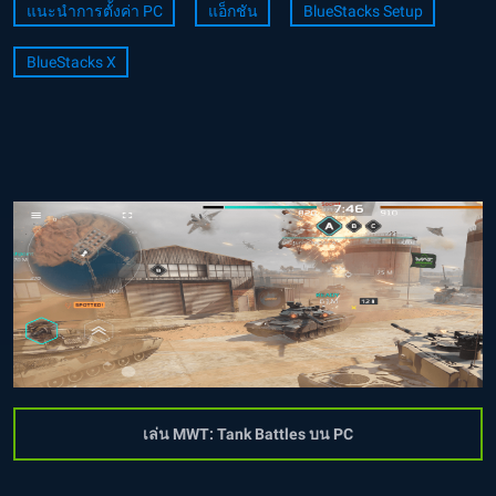
แนะนำการตั้งค่า PC
แอ็กชัน
BlueStacks Setup
BlueStacks X
เล่น MWT: Tank Battles บน PC