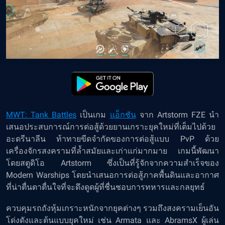
MWT: Tank Battles
เป็นเกม
แอ็กชัน
จาก Artstorm FZE นำ
เสนอประสบการณ์การต่อสู้ด้วยยานเกราะยุคใหม่ที่เต็มไปด้วย
อะดรีนาลีน ท้าทายขีดจำกัดของการต่อสู้แบบ PvP ด้วย
เครื่องจักรสงครามที่ล้ำสมัยและเก่าแก่มากมาย เกมนี้พัฒนา
โดยสตูดิโอ Artstorm ซึ่งเป็นที่รู้จักจากความสำเร็จของ
Modern Warships โดยนำเสนอการต่อสู้ภาคพื้นดินและอากาศ
ที่น่าตื่นตาตื่นใจที่จะดึงดูดผู้ที่ชื่นชอบการทหารและกลยุทธ์
ควบคุมรถถังหุ้มเกราะหนักจากยุคต่างๆ รวมถึงสงครามเย็นอัน
โด่งดังและต้นแบบยุคใหม่ เช่น Armata และ AbramsX ผู้เล่น