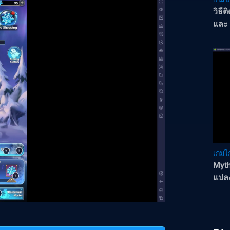
วิธี
และ 
เกมไก
Myth
แปลง