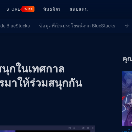
STORE
พันธมิตร
สนับสนุน
% ลด
ide BlueStacks
ข้อมูลที่เป็นประโยชน์จาก BlueStacks
ข่า
คุ
 สนุกในเทศกาล
รมาให้ร่วมสนุกกัน
เกมไก