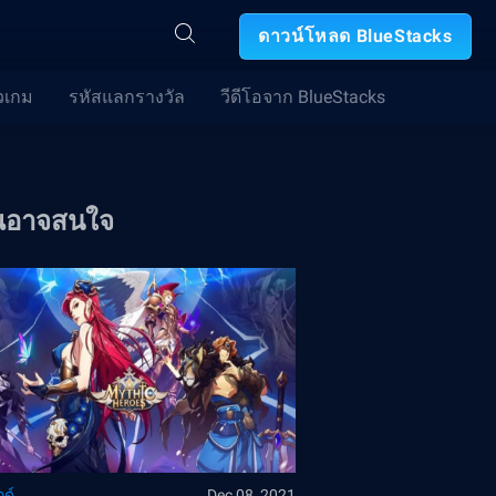
ดาวน์โหลด BlueStacks
วเกม
รหัสแลกรางวัล
วีดีโอจาก BlueStacks
ณอาจสนใจ
ด์
Dec 08, 2021