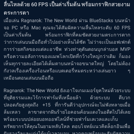
ลื่นไหลด้วย 60 FPS เป็นค่าเริ่มต้น พร้อมกราฟิกสวยงาม
ตระการตา
เมื่อเล่น Ragnarok: The New World ผ่าน BlueStacks บนหน้า
จอ PC หรือ Mac คุณจะได้สัมผัสความลื่นไหลระดับ 60 FPS
เป็นค่าเริ่มต้น พร้อมกราฟิกที่คมชัดสวยงามตระการตาก
ว่าการเล่นบนมือถือทั่วไปอย่างเห็นได้ชัด ไม่ว่าจะเป็นเอฟเฟกต์
การร่ายสกิลของแต่ละอาชีพ ท่วงท่าดุดันตอนบุกล่าบอส MVP
หรือความอลังการของแมพโลกเปิดที่กว้างใหญ่กว่าเดิม ก็มอง
เห็นทุกรายละเอียดได้เต็มตาบนหน้าจอขนาดใหญ่ โดยไม่ต้อง
กังวลเรื่องเครื่องร้อนหรือแบตเตอรี่หมดระหว่างเล่นยาว ๆ
เหมือนตอนเล่นบนมือถือ
Ragnarok: The New World ยังเอาใจเกมเมอร์ยุคใหม่ด้วยระบบ
ที่ยุติธรรมและไร้การฟาร์มที่เหนื่อยล้า ด้วยระบบ ตีบวก
ปลอดภัยสูงสุดถึง +15 ที่การันตีว่าอุปกรณ์จะไม่พังทลายเมื่อ
ล้มเหลว ลาขาดจากฝันร้ายไอคอนค้อนแดงในอดีตไปได้เลย
พร้อมระบบปล่อยบอทออฟไลน์ที่ช่วยฟาร์มเลเวลและเก็บ
ทรัพยากรให้คุณในยามหลับใหล ตอบโจทย์แนวคิดล็อกอินเพื่อ
รับรางวัลและเก่งได้แม้เวลานอน หากคุณพร้อมจะสัมผัสความ