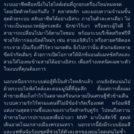
ระบบอาชีพคือหนึ่งในไฮไลต์เด่นที่ถูกยกเครื่องใหม่หมดจด
โดยเปิดตัวพร้อมกันถึง 7 คลาสหลัก และมอบความจำนนขั้น
สุดด้วยระบบ สลับอาชีพได้อย่างอิสระ ภายในตัวละครเดียว ไม่
ว่าจะเป็นจอมเวทย์ผู้ทรงพลัง นักฆ่าไร้เงา หรือพระผู้ใจดี ก็
สามารถเปลี่ยนไปมาได้ตามใจชอบ พร้อมระบบรีเซ็ตสกิลฟรีที่
ช่วยให้การลองบิลด์ใหม่ๆ เช่น สายเอจิสับไว หรือสายคริติคอล
กระจาย เป็นเรื่องที่ไร้ความกดดัน ยิ่งไปกว่านั้น ตัวเกมยังทลาย
ขีดจำกัดเดิมๆ ด้วยการเปิดโอกาสให้มิกซ์แอนด์แมทช์สกิลและ
สวมใส่ไอเทมข้ามสายได้อย่างอิสระ เพื่อสร้างเทคนิคเฉพาะตัว
ในแบบที่คุณต้องการ
นอกเหนือจากระบบต่อสู้ที่เป็นหัวใจหลักแล้ว เกมยังอัดแน่นไป
ด้วยระบบไลฟ์สไตล์และคอมมูนิตี้ที่ลุ่มลึก ตั้งแต่การตั้งแผง
ค้าขายเพื่อเก็งกำไรในตลาดเสรีจนกลายเป็นเศรษฐีชั่วข้ามคืน
ระบบความรักไร้พรมแดนที่ไม่มีข้อจำกัดเรื่องเพศ พร้อมพิธี
แต่งงานสุดหวานซึ้งและของรางวัลสำหรับคู่รัก ไปจนถึงความ
ท้าทายในการปราบบอสเพื่อนำเอา MVP มาเป็นสัตว์ขี่ สุดเท่
เดินอวดโฉมกลางเมืองพรอนเทรา นอกจากนี้ยังมีระบบย้อมสี
และแฟชั่นนับร้อยชุดที่ช่วยให้ตัวละครของคุณโดดเด่นไม่ซ้ำ