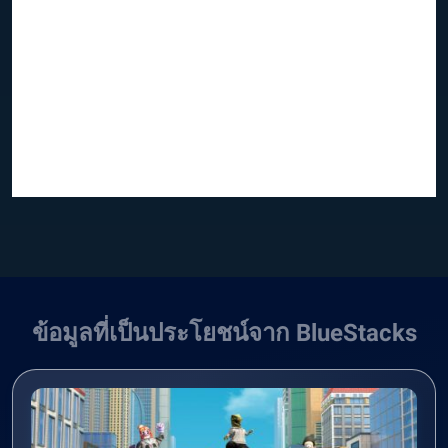
ข้อมูลที่เป็นประโยชน์จาก BlueStacks