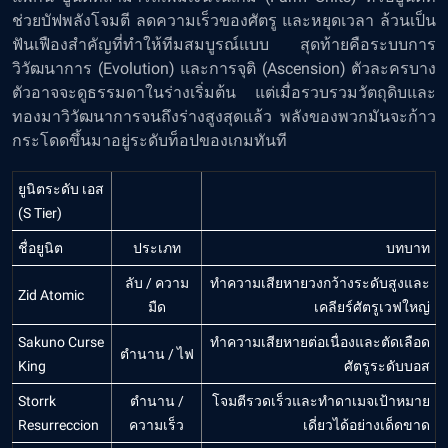
ช่วยบัฟพลังโจมตี ลดความเร็วของศัตรู และหยุดเวลา ล้วนเป็น
ฟันเฟืองสำคัญที่ทำให้ทีมสมบูรณ์แบบ สุดท้ายคือระบบการ
วิวัฒนาการ (Evolution) และการจุติ (Ascension) ตัวละครบาง
ตัวอาจจะดูธรรมดาในร่างเริ่มต้น แต่เมื่อรวบรวมวัตถุดิบและ
ทองมาวิวัฒนาการจนถึงร่างสูงสุดแล้ว พลังของพวกมันจะก้าว
กระโดดขึ้นมาอยู่ระดับท็อปของเกมทันที
ยูนิตระดับ เอส
(S Tier)
ชื่อยูนิต
ประเภท
บทบาท
ลับ / ความ
ทำความเสียหายวงกว้างระดับสูงและ
Zid Atomic
มืด
เคลียร์ศัตรูเวฟใหญ่
Sakuno Curse
ทำความเสียหายต่อเนื่องและตัดเลือด
ตำนาน / ไฟ
King
ศัตรูระดับบอส
Storrk
ตำนาน /
โจมตีรวดเร็วและทำดาเมจเป้าหมาย
Resurreccion
ความเร็ว
เดี่ยวได้อย่างเด็ดขาด