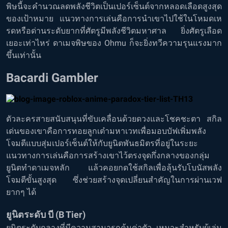
พิษนี้จะคำนวณลดพลังชีวิตเป็นเปอร์เซ็นต์จากหลอดเลือดสูงสุด
ของเป้าหมาย แนวทางการเล่นคือการนำเขาไปใช้ในโหมดเห
รดหรือด่านระดับยากที่ศัตรูมีพลังชีวิตมหาศาล ยิ่งศัตรูเลือด
เยอะเท่าไหร่ ดาเมจพิษของ Ohmu ก็จะยิ่งทวีความรุนแรงมาก
ขึ้นเท่านั้น
Bacardi Gambler
ตัวละครสายสนับสนุนที่ขับเคลื่อนด้วยดวงและโชคชะตา สกิล
เด่นของเขาคือการทอยลูกเต๋ามหาเวทเพื่อมอบบัฟเพิ่มพลัง
โจมตีแบบสุ่มเปอร์เซ็นต์ให้กับยูนิตพันธมิตรที่อยู่ในระยะ
แนวทางการเล่นคือการสร้างเขาไว้ตรงจุดกึ่งกลางของกลุ่ม
ยูนิตทำดาเมจหลัก แล้วคอยกดใช้สกิลเพื่อลุ้นรับโบนัสพลัง
โจมตีขั้นสูงสุด ซึ่งช่วยสร้างจุดเปลี่ยนสำคัญในการผ่านเวฟ
ยากๆ ได้
ยูนิตระดับ บี (B Tier)
ยูนิตระดับกลางที่มีความสามารถคุ้มค่าตัว เหมาะสำหรับผู้เล่น