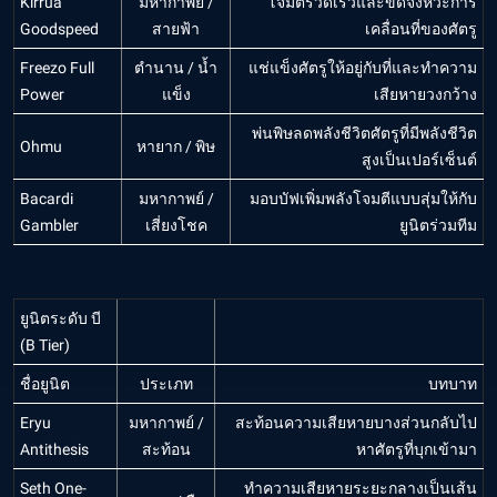
Kirrua
มหากาพย์ /
โจมตีรวดเร็วและขัดจังหวะการ
Goodspeed
สายฟ้า
เคลื่อนที่ของศัตรู
Freezo Full
ตำนาน / น้ำ
แช่แข็งศัตรูให้อยู่กับที่และทำความ
Power
แข็ง
เสียหายวงกว้าง
พ่นพิษลดพลังชีวิตศัตรูที่มีพลังชีวิต
Ohmu
หายาก / พิษ
สูงเป็นเปอร์เซ็นต์
Bacardi
มหากาพย์ /
มอบบัฟเพิ่มพลังโจมตีแบบสุ่มให้กับ
Gambler
เสี่ยงโชค
ยูนิตร่วมทีม
ยูนิตระดับ บี
(B Tier)
ชื่อยูนิต
ประเภท
บทบาท
Eryu
มหากาพย์ /
สะท้อนความเสียหายบางส่วนกลับไป
Antithesis
สะท้อน
หาศัตรูที่บุกเข้ามา
Seth One-
ทำความเสียหายระยะกลางเป็นเส้น