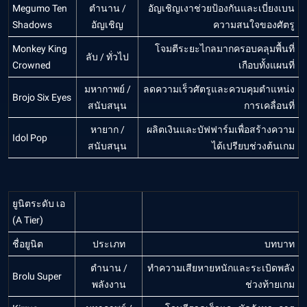
Megumo Ten
ตำนาน /
อัญเชิญเงาช่วยป้องกันและเบี่ยงเบน
Shadows
อัญเชิญ
ความสนใจของศัตรู
Monkey King
โจมตีระยะไกลมากครอบคลุมพื้นที่
ลับ / ทั่วไป
Crowned
เกือบทั้งแผนที่
มหากาพย์ /
ลดความเร็วศัตรูและควบคุมตำแหน่ง
Brojo Six Eyes
สนับสนุน
การเคลื่อนที่
หายาก /
ผลิตเงินและบัฟฟาร์มเพื่อสร้างความ
Idol Pop
สนับสนุน
ได้เปรียบช่วงต้นเกม
ยูนิตระดับ เอ
(A Tier)
ชื่อยูนิต
ประเภท
บทบาท
ตำนาน /
ทำความเสียหายหนักและระเบิดพลัง
Brolu Super
พลังงาน
ช่วงท้ายเกม