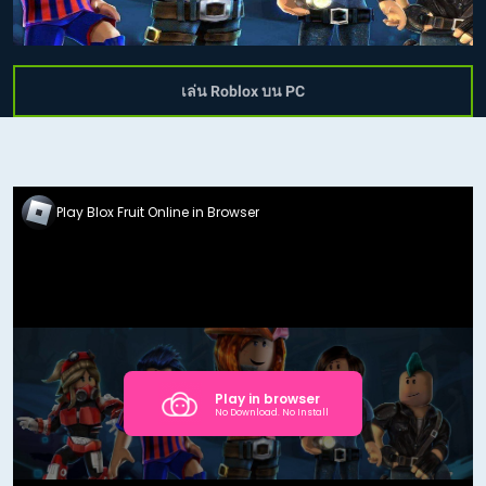
เล่น Roblox บน PC