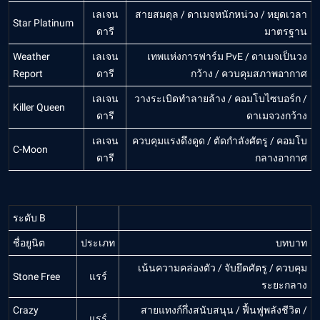
เลเจน
สายสมดุล / ดาเมจหนักหน่วง / หยุดเวลา
Star Platinum
ดารี
มาตรฐาน
Weather
เลเจน
เทพแห่งการฟาร์ม PvE / ดาเมจเป็นวง
Report
ดารี
กว้าง / ควบคุมสภาพอากาศ
เลเจน
วางระเบิดทำลายล้าง / คอมโบไซบอร์ก /
Killer Queen
ดารี
ดาเมจวงกว้าง
เลเจน
ควบคุมแรงดึงดูด / ตัดกำลังศัตรู / คอมโบ
C-Moon
ดารี
กลางอากาศ
ระดับ B
ชื่อยูนิต
ประเภท
บทบาท
เน้นความคล่องตัว / จับยึดศัตรู / ควบคุม
Stone Free
แรร์
ระยะกลาง
Crazy
สายแทงก์กึ่งสนับสนุน / ฟื้นฟูพลังชีวิต /
แรร์