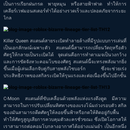
เป็นการเรียกฝนกรด พายุหมุน หรือสายฟ้าฟาด ทำให้การ
เคลียร์เวฟมอนสเตอร์ทำได้อย่างรวดเร็วและปลอดภัยจากระยะ
ไกล
Killer Queen สแตนด์สายระเบิดทำลายล้างที่มีรูปแบบการเล่นที่
เป็นเอกลักษณ์เฉพาะตัว สแตนด์นี้สามารถเปลี่ยนวัตถุหรือตัว
ศัตรูให้กลายเป็นระเบิดได้ จุดเด่นคือการทำดาเมจเป็นวงกว้าง
และการขัดจังหวะคอมโบของศัตรู สแตนด์นี้จะทรงพลังมากยิ่ง
ขึ้นเมื่อผู้เล่นเลือกจับคู่กับสายพลังไซบอร์ก ซึ่งจะช่วยเร่ง
ประสิทธิภาพของสกิลระเบิดให้รุนแรงและต่อเนื่องขึ้นไปอีกขั้น
C-Moon สแตนด์ที่ขับเคลื่อนด้วยพลังแห่งแรงดึงดูด มีความ
สามารถในการปรับเปลี่ยนทิศทางของแรงโน้มถ่วงรอบตัว สกิล
ของมันสามารถดีดศัตรูให้ลอยขึ้นฟ้าหรือกดให้ติดอยู่กับพื้น
ทำให้ศัตรูสูญเสียการควบคุมตัวละครชั่วขณะ ซึ่งเปิดโอกาสให้
เราสามารถต่อคอมโบกลางอากาศได้อย่างแม่นยำ เป็นอีกหนึ่ง