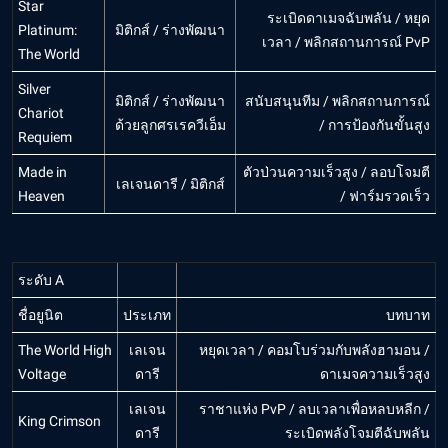
Star
ระเบิดดาเมจฉับพลัน / หยุด
Platinum:
มิติกส์ / ร่างพัฒนา
เวลา / พลิกสถานการณ์ PvP
The World
Silver
มิติกส์ / ร่างพัฒนา
สนับสนุนทีม / พลิกสถานการณ์
Chariot
ด้วยลูกศรเรควีเอ็ม
/ การป้องกันขั้นสูง
Requiem
Made in
ตัวป่วนความเร็วสูง / ลอบโจมตี
เลเจนดารี / มิติกส์
Heaven
/ ฟาร์มรวดเร็ว
ระดับ A
ชื่อยูนิต
ประเภท
บทบาท
The World High
เลเจน
หยุดเวลา / คอมโบร่วมกับพลังฮามอน /
Voltage
ดารี
ดาเมจความเร็วสูง
เลเจน
ราชาแห่ง PvP / ลบเวลาเพื่อหลบหลีก /
King Crimson
ดารี
ระเบิดพลังโจมตีฉับพลัน