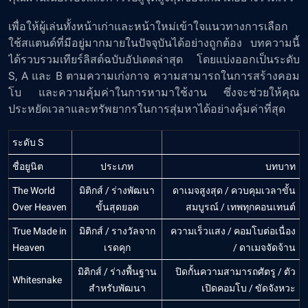
เพื่อให้ผู้เล่นทั้งหน้าเก่าและหน้าใหม่เข้าใจแนวทางการเลือก
ใช้สแตนด์ที่มีอยู่มากมายในปัจจุบันได้อย่างถูกต้อง บทความนี้
ได้รวบรวมเทียร์ลิสต์ฉบับอัปเดตล่าสุด โดยแบ่งออกเป็นระดับ
S, A และ B ตามความเก่งกาจ ความสามารถในการสร้างคอม
โบ และความคุ้มค่าในการหามาใช้งาน ซึ่งจะช่วยให้คุณ
ประหยัดเวลาและทรัพยากรในการสุ่มหาได้อย่างคุ้มค่าที่สุด
ระดับ S
ชื่อยูนิต
ประเภท
บทบาท
The World
มิติกส์ / ร่างพัฒนา
ดาเมจสูงสุด / ควบคุมเวลาขั้น
Over Heaven
ขั้นสุดยอด
สมบูรณ์ / เทพทุกคอนเทนต์
True Made in
มิติกส์ / รางวัลจาก
ความเร็วแสง / คอมโบต่อเนื่อง
Heaven
เรดคุก
/ ดาเมจจัดจ้าน
มิติกส์ / ร่างพื้นฐาน
ปิดกั้นความสามารถศัตรู / ตัว
Whitesnake
สำหรับพัฒนา
เปิดคอมโบ / ขัดจังหวะ