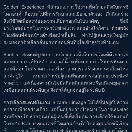
Golden Experience มีลักษณะการใช้งานที่คล้ายคลึงกับเครซี่
ไดมอนด์ คือเน้นไปที่การรักษาและเยียวยาตัวเอง มีสกิลสร้าง
สิ่งมีชีวิตเพื่อสะท้อนความเสียหายกลับไปหาศัตรู ซึ่งมี
ประโยชน์มากในการฟาร์มช่วงแรก แต่อย่างไรก็ตาม ด้วยพลัง
โจมตีดิบที่ค่อนข้างต่ำเพียงห้าเต็มสิบ ทำให้ผู้เล่นส่วนใหญ่มัก
จะมองหาตัวเลือกอื่นมาทดแทนทันทีเมื่อเข้าสู่ช่วงท้ายเกม
Anubis สแตนด์รูปแบบดาบวิญญาณที่เน้นการโจมตีด้วยอาวุธ
และความเร็วเป็นหลัก สแตนด์นี้จะเพิ่มความเร็วในการฟันดาบ
และมีคอมโบที่รวดเร็วต่อเนื่อง สามารถสร้างสถานะเลือดไหล
แก่ศัตรูได้ เหมาะสำหรับผู้เล่นที่ชอบการต่อสู้ระยะประชิดที่
รวดเร็ว แต่เนื่องจากมันไม่มีสกิลพลิกแพลงหรือสกิลหยุดเวลา
เหมือนสแตนด์ระดับสูง จึงทำให้ถูกจัดอยู่ในระดับ B
การเลือกสแตนด์ในเกม Bizarre Lineage ไม่ได้ขึ้นอยู่กับความ
หายากเพียงอย่างเดียว แต่ขึ้นอยู่กับว่าเป้าหมายในการเล่นของ
คุณคืออะไร หากคุณเป็นผู้เล่นที่เพิ่งเริ่มต้น การเลือกใช้สแตนด์
ในระดับ B อย่างเช่น เครซี่ ไดมอนด์ หรือ โกลเดน เอ็กซ์พีเรียน
ซ์ จะช่วยให้คุณสามารถฟาร์มเลเวลและรักษาตัวเองได้ง่าย