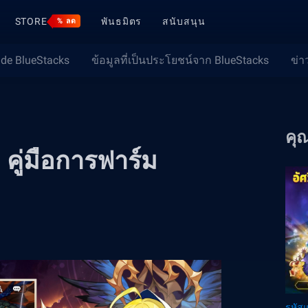
STORE
พันธมิตร
สนับสนุน
% ลด
ide BlueStacks
ข้อมูลที่เป็นประโยชน์จาก BlueStacks
ข่า
คุ
คู่มือการฟาร์ม
รหัส