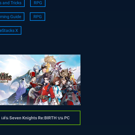
s and Tricks
RPG
ming Guide
RPG
eStacks X
เล่น Seven Knights Re:BIRTH บน PC