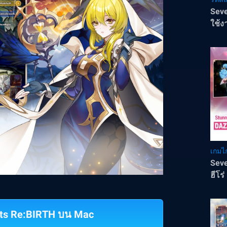
Seve
ใช้ง
เกมไก
Seve
ฮีโร่
hts Re:BIRTH บน Mac