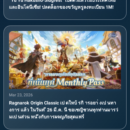
“Yu Yu Hakusho·Slugfest” เปิดตัวแล้วในประเทศไทย
และอินโดนีเซีย! ปลดล็อกของขวัญหรูลงทะเบียน 1M!
Mar 23, 2026
Ragnarok Origin Classic เป ดใหบ้ รกิ ารอยา่ งเป นทา
งการ แล้ว ในวันท ี 26 มี.ค. นี ขอเชญิชวนทุกท่านมารว่
มเป นส่วน หน ึงกับการผจญภัยสุดแฟร์