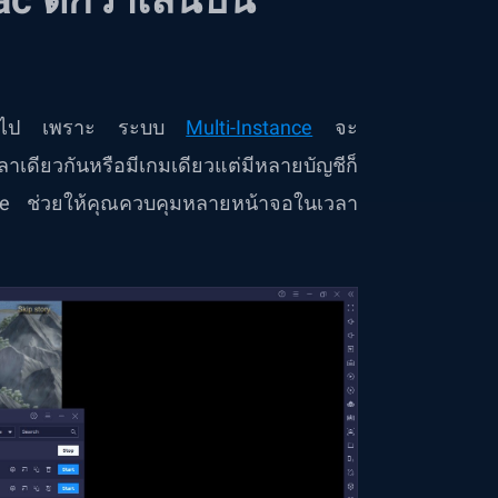
c ดีกว่าเล่นบน
ีกต่อไป เพราะ ระบบ
Multi-Instance
จะ
ดียวกันหรือมีเกมเดียวแต่มีหลายบัญชีก็
re ช่วยให้คุณควบคุมหลายหน้าจอในเวลา