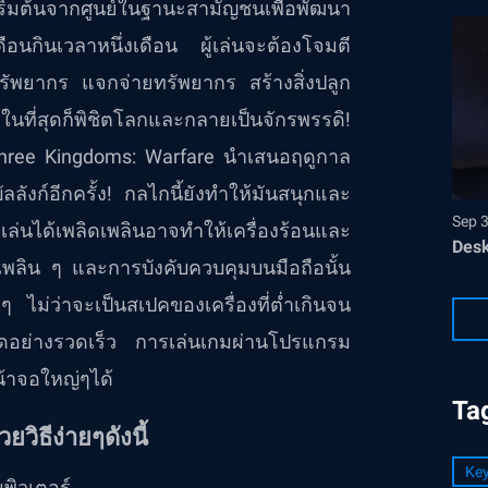
ิ่มต้นจากศูนย์ในฐานะสามัญชนเพื่อพัฒนา
อนกินเวลาหนึ่งเดือน ผู้เล่นจะต้องโจมตี
ัพยากร แจกจ่ายทรัพยากร สร้างสิ่งปลูก
นที่สุดก็พิชิตโลกและกลายเป็นจักรพรรดิ!
hree Kingdoms: Warfare นำเสนอฤดูกาล
ัลลังก์อีกครั้ง! กลไกนี้ยังทำให้มันสนุกและ
Sep 
ห้เล่นได้เพลิดเพลินอาจทำให้เครื่องร้อนและ
Desk
งเพลิน ๆ และการบังคับควบคุมบนมือถือนั้น
ๆ ไม่ว่าจะเป็นสเปคของเครื่องที่ต่ำเกินจน
มดอย่างรวดเร็ว การเล่นเกมผ่านโปรแกรม
น้าจอใหญ่ๆได้
Ta
ิธีง่ายๆดังนี้
Ke
ิวเตอร์