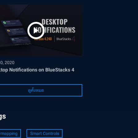
30, 2020
top Notifications on BlueStacks 4
ดูทั้งหมด
gs
ymapping
Smart Controls