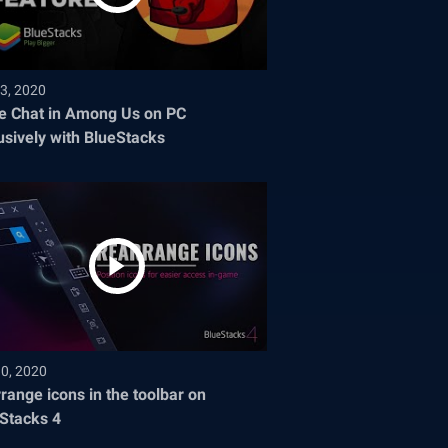
3, 2020
e Chat in Among Us on PC
usively with BlueStacks
30, 2020
range icons in the toolbar on
Stacks 4