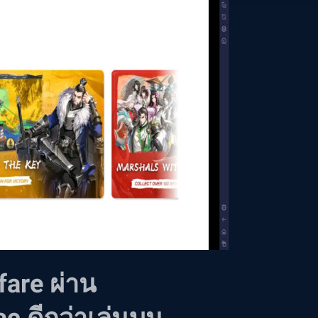
fare ผ่าน