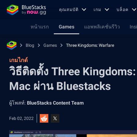
คุณสมบัติ
เกม
บล็อค
หน้าแรก
Games
แอพพลิเคชั่นรีวิว
Ins
Blog
Games
Three Kingdoms: Warfare
เกมไกด์
วิธีติดตั้ง Three Kingdom
Mac ผ่าน Bluestacks
ผู้โพสท์:
BlueStacks Content Team
Feb 02, 2022