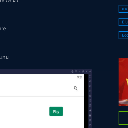
แนะ
Blu
are
Ec
นเกม