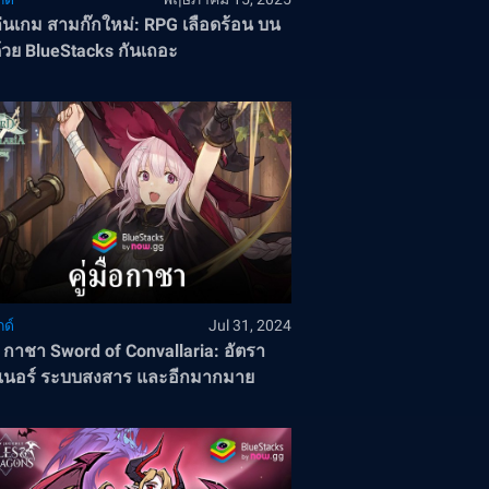
่นเกม สามก๊กใหม่: RPG เลือดร้อน บน
้วย BlueStacks กันเถอะ
ด์
Jul 31, 2024
ือ กาชา Sword of Convallaria: อัตรา
เนอร์ ระบบสงสาร และอีกมากมาย