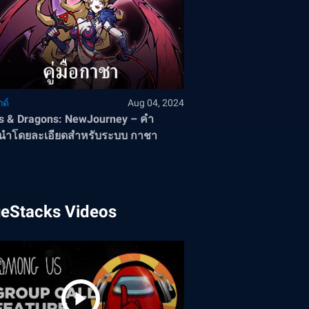
ด์
Aug 04, 2024
s & Dragons: NewJourney – คำ
นำโดยละเอียดสำหรับระบบ กาชา
ueStacks Videos