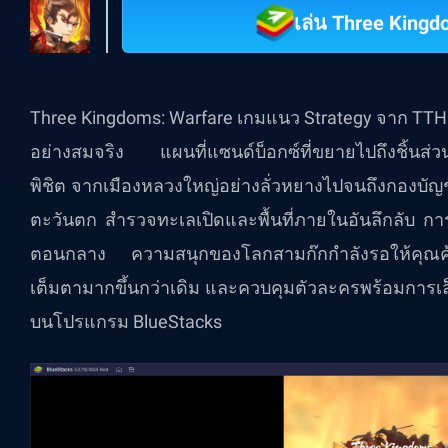
เล่น Three King
Three Kingdoms: Warfare
เกมแนว Strategy จาก TTH
อย่างสมจริง แผนที่แซนด์บ็อกซ์ที่ขยายไปถึงชิ้นส
พิชิต จากเมืองหลวงใหญ่อย่างลั่วหยางไปจนถึงกองบัญช
ตะวันตก สำรวจทะเลเปิดและพื้นที่ภายในอันลึกลับ การต่อ
ตอนกลาง ความสนุกของโลกสามก๊กกำลังรอให้คุณค
เต็มตามากขึ้นกว่าเดิม และควบคุมตัวละครพร้อมการเล
บนโปรแกรม BlueStacks