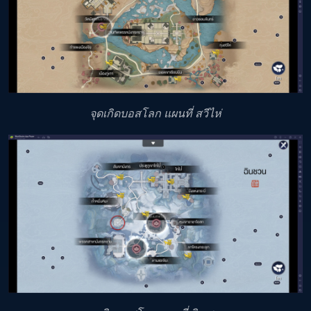
จุดเกิดบอสโลก แผนที่ สวีไห่