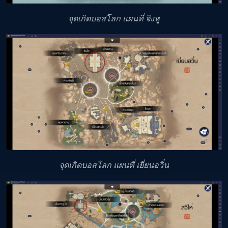
จุดเกิดบอสโลก แผนที่ จิงหู
จุดเกิดบอสโลก แผนที่ เยี่ยนอวิ๋น