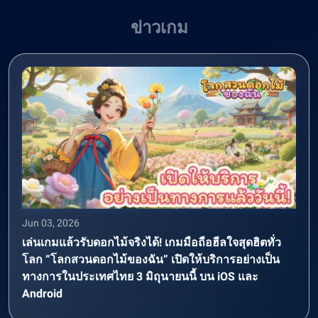
ข่าวเกม
Jun 03, 2026
เล่นเกมแล้วรับดอกไม้จริงได้! เกมมือถือฮีลใจสุดฮิตทั่ว
โลก “โลกสวนดอกไม้ของฉัน” เปิดให้บริการอย่างเป็น
ทางการในประเทศไทย 3 มิถุนายนนี้ บน iOS และ
Android