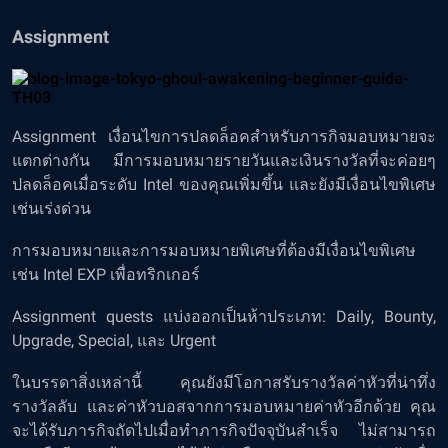
Assignment
Assignment เงื่อนไขการปลดล็อคสำหรับภารกิจมอบหมายจะ
แตกต่างกัน มีการมอบหมายรายวันและเงินรางวัลที่จะค่อยๆ
ปลดล็อคเมื่อระดับ Intel ของคุณเพิ่มขึ้น และยังมีเงื่อนไขพิเศษ
เช่นเร่งด่วน
การมอบหมายและการมอบหมายพิเศษที่ต้องมีเงื่อนไขพิเศษ
เช่น Intel EXP เพื่อทริกเกอร์
Assignment quests แบ่งออกเป็นห้าประเภท: Daily, Bounty,
Upgrade, Special, และ Urgent
ในบรรดาสิ่งเหล่านี้ คุณยังมีโอกาสรับรางวัลค่าหัวที่น่าทึ่ง
รางวัลลับ และค่าหัวบอสจากการมอบหมายค่าหัวอีกด้วย คุณ
จะได้รับภารกิจถัดไปเมื่อทำภารกิจปัจจุบันสำเร็จ ไม่สามารถ