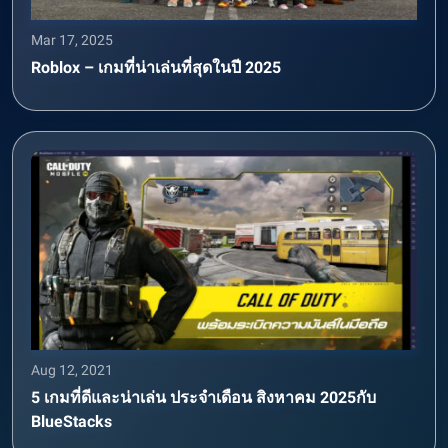
Mar 17, 2025
Roblox – เกมที่น่าเล่นที่สุดในปี 2025
Aug 12, 2021
5 เกมที่ดีและน่าเล่น ประจำเดือน สิงหาคม 2025กับ
BlueStacks