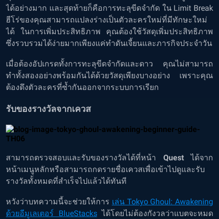
ได้อย่างมาก และสุดท้ายก็คือการทะลุขีดจำกัด ใน Limit Break
ฮีโร่ของคุณสามารถแปลงร่างเป็นตัวละครใหม่ที่มีทักษะใหม่
ได้ ในการเพิ่มประสิทธิภาพ คุณต้องใช้วัสดุเพิ่มประสิทธิภาพ
ซึ่งรวบรวมได้ง่ายมากเพียงแค่ทำดันเจี้ยนและภารกิจประจำวัน
เมื่อต้องอัปเกรดทั้งการทะลุขีดจำกัดและดาว คุณไม่สามารถ
ทำทั้งสองอย่างพร้อมกันได้ด้วยวัสดุเพียงบางอย่าง เพราะคุณ
ต้องดึงตัวละครที่ซ้ำกันออกจากระบบการเรียก
รับของรางวัลจากเควส
สามารถตรวจสอบและรับของรางวัลได้ที่หน้า
Quest
ได้จาก
หน้าเมนูหลักหรือสามารถกดรายชื่อเควสเพื่อเข้าไปดูและรับ
รางวัลทั้งหมดที่สำเร็จไปแล้วได้ทันที
หวังว่าบทความนี้จะช่วยให้การ
เล่น Tokyo Ghoul: Awakening
ด้วยอีมูเลเตอร์ BlueStacks
ได้โดยไม่ต้องกังวลว่าแบตจะหมด