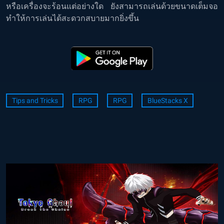
หรือเครื่องจะร้อนแต่อย่างใด ยังสามารถเล่นด้วยขนาดเต็มจอ
ทำให้การเล่นได้สะดวกสบายมากยิ่งขึ้น
Tips and Tricks
RPG
RPG
BlueStacks X