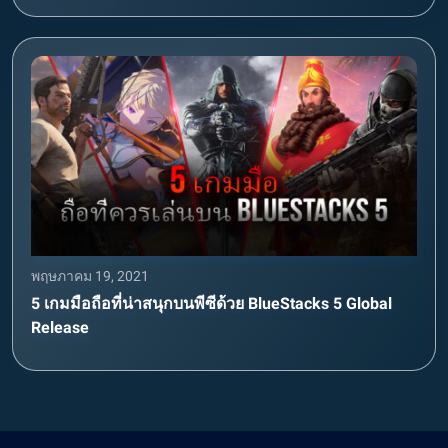
พฤษภาคม 19, 2021
5 เกมมือถือที่น่าสนุกบนพีซีด้วย BlueStacks 5 Global
Release