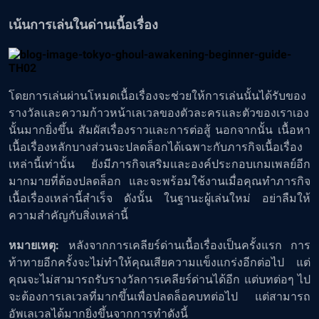
เน้นการเล่นในด่านเนื้อเรื่อง
โดยการเล่นผ่านโหมดเนื้อเรื่องจะช่วยให้การเล่นนั้นได้รับของ
รางวัลและความก้าวหน้าเลเวลของตัวละครและตัวของเราเอง
นั้นมากยิ่งขึ้น สัมผัสเรื่องราวและการต่อสู้ นอกจากนั้น เนื้อหา
เนื้อเรื่องหลักบางส่วนจะปลดล็อกได้เฉพาะกับภารกิจเนื้อเรื่อง
เหล่านี้เท่านั้น ยังมีภารกิจเสริมและองค์ประกอบเกมเพลย์อีก
มากมายที่ต้องปลดล็อก และจะพร้อมใช้งานเมื่อคุณทำภารกิจ
เนื้อเรื่องเหล่านี้สำเร็จ ดังนั้น ในฐานะผู้เล่นใหม่ อย่าลืมให้
ความสำคัญกับสิ่งเหล่านี้
หมายเหตุ:
หลังจากการเคลียร์ด่านเนื้อเรื่องเป็นครั้งแรก การ
ท้าทายอีกครั้งจะไม่ทำให้คุณเสียความแข็งแกร่งอีกต่อไป แต่
คุณจะไม่สามารถรับรางวัลการเคลียร์ด่านได้อีก แต่บทต่อๆ ไป
จะต้องการเลเวลที่มากขึ้นเพื่อปลดล็อคบทต่อไป แต่สามารถ
อัพเลเวลได้มากยิ่งขึ้นจากการทำดังนี้