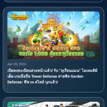
Apr 28, 2026
เปิดลงทะเบียนล่วงหน้าแล้ว! รับ “ทุเรียนแมน” ไอเทมลิมิ
เต็ด เกมมือถือ Tower Defense สายชิล Garden
Defense: พืช vs สไลม์ บุกแล้ว!