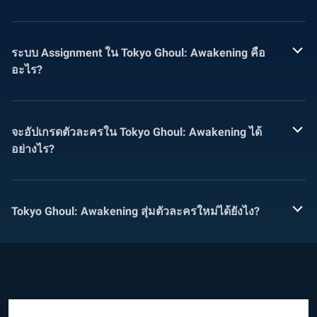
ระบบ Assignment ใน Tokyo Ghoul: Awakening คือ
อะไร?
จะอัปเกรดตัวละครใน Tokyo Ghoul: Awakening ได้
อย่างไร?
Tokyo Ghoul: Awakening สุ่มตัวละครใหม่ได้ยังไง?