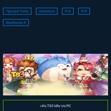
Tips and Tricks
Adventure
PvE
PvP
BlueStacks X
เล่น TS3 Idle บน PC