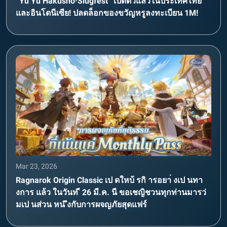
“Yu Yu Hakusho·Slugfest” เปิดตัวแล้วในประเทศไทย
และอินโดนีเซีย! ปลดล็อกของขวัญหรูลงทะเบียน 1M!
Mar 23, 2026
Ragnarok Origin Classic เป ดใหบ้ รกิ ารอยา่ งเป นทา
งการ แล้ว ในวันท ี 26 มี.ค. นี ขอเชญิชวนทุกท่านมารว่
มเป นส่วน หน ึงกับการผจญภัยสุดแฟร์