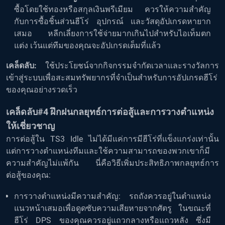
ซื้อโดยใช้ทองหรือสกุลเงินพรีเมียม ควรให้ความสำคัญ
กับการซื้อชิ้นส่วนฮีโร่ อุปกรณ์ และวัสดุอัปเกรดหายาก
เสมอ หลีกเลี่ยงการใช้จ่ายมากเกินไปสำหรับไอเท็มตก
แต่ง เว้นแต่ทีมของคุณจะอัปเกรดเต็มที่แล้ว
เคล็ดลับ:
ใช้ประโยชน์จากกิจกรรมจำกัดเวลาและรางวัลการ
เข้าสู่ระบบเพื่อสะสมทรัพยากรที่จำเป็นสำหรับการอัปเกรดฮีโร่
ของคุณอย่างรวดเร็ว
เคล็ดลับ#4 ฝึกฝนกลยุทธ์การต่อสู้และการวางตำแหน่ง
ให้เชี่ยวชาญ
การต่อสู้ใน TS3 Idle ไม่ได้มีแค่การมีฮีโร่ที่แข็งแกร่งเท่านั้น
แต่การวางตำแหน่งทีมและใช้ความสามารถของพวกเขาก็มี
ความสำคัญไม่แพ้กัน นี่คือวิธีเพิ่มประสิทธิภาพกลยุทธ์การ
ต่อสู้ของคุณ:
การวางตำแหน่งมีความสำคัญ: รถถังควรอยู่ในตำแหน่ง
แนวหน้าเสมอเพื่อดูดซับความเสียหายจากศัตรู ในขณะที่
ฮีโร่ DPS ของคุณควรอยู่แถวกลางหรือแถวหลัง ซึ่งมี