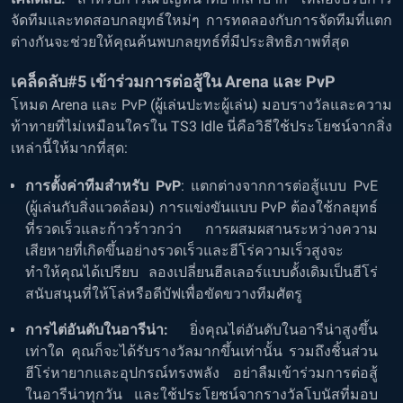
จัดทีมและทดสอบกลยุทธ์ใหม่ๆ การทดลองกับการจัดทีมที่แตก
ต่างกันจะช่วยให้คุณค้นพบกลยุทธ์ที่มีประสิทธิภาพที่สุด
เคล็ดลับ#5 เข้าร่วมการต่อสู้ใน Arena และ PvP
โหมด Arena และ PvP (ผู้เล่นปะทะผู้เล่น) มอบรางวัลและความ
ท้าทายที่ไม่เหมือนใครใน TS3 Idle นี่คือวิธีใช้ประโยชน์จากสิ่ง
เหล่านี้ให้มากที่สุด:
การตั้งค่าทีมสำหรับ PvP
: แตกต่างจากการต่อสู้แบบ PvE
(ผู้เล่นกับสิ่งแวดล้อม) การแข่งขันแบบ PvP ต้องใช้กลยุทธ์
ที่รวดเร็วและก้าวร้าวกว่า การผสมผสานระหว่างความ
เสียหายที่เกิดขึ้นอย่างรวดเร็วและฮีโร่ความเร็วสูงจะ
ทำให้คุณได้เปรียบ ลองเปลี่ยนฮีลเลอร์แบบดั้งเดิมเป็นฮีโร่
สนับสนุนที่ให้โล่หรือดีบัฟเพื่อขัดขวางทีมศัตรู
การไต่อันดับในอารีน่า:
ยิ่งคุณไต่อันดับในอารีน่าสูงขึ้น
เท่าใด คุณก็จะได้รับรางวัลมากขึ้นเท่านั้น รวมถึงชิ้นส่วน
ฮีโร่หายากและอุปกรณ์ทรงพลัง อย่าลืมเข้าร่วมการต่อสู้
ในอารีน่าทุกวัน และใช้ประโยชน์จากรางวัลโบนัสที่มอบ