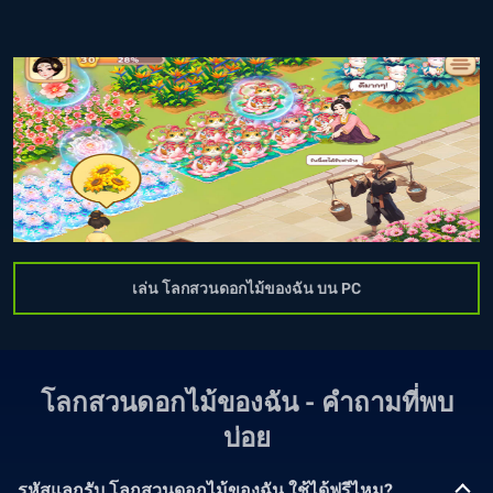
เล่น โลกสวนดอกไม้ของฉัน บน PC
โลกสวนดอกไม้ของฉัน - คำถามที่พบ
บ่อย
รหัสแลกรับ โลกสวนดอกไม้ของฉัน ใช้ได้ฟรีไหม?