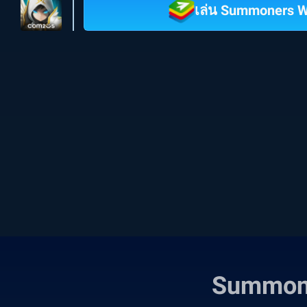
เล่น Summoners W
Summone