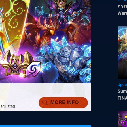
การอ
Wars
Upda
Sum
FINA