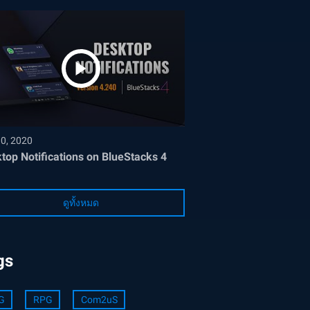
30, 2020
top Notifications on BlueStacks 4
ดูทั้งหมด
gs
G
RPG
Com2uS