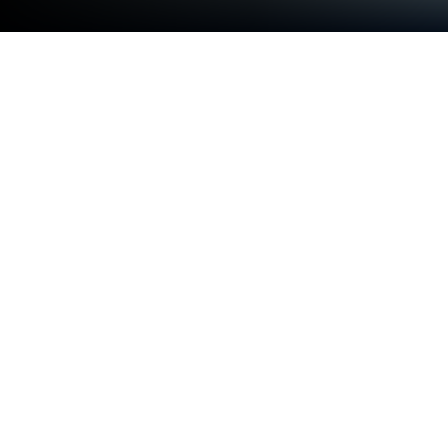
在 PC 或 Mac 上玩 Grapple Hook Hero
走進Grapple Hook Hero的世界，一款KAYAC Inc.開
發的驚險刺激的動作遊戲。在BlueStacks應用播放機
上玩這款Android遊戲，在PC或Mac上享受身臨其境
的遊戲體驗。
關於這款遊戲
想像一下，如果你能像動作電影主角一樣，飛躍在城
市高樓間，用抓鉤一甩就輕鬆跨越障礙，這會有多有
趣？在 Grapple Hook Hero，每個人都能體驗這種英
勇瀟灑的動作感。不管你是動作遊戲老手還是第一次
嘗試，只要動動手指就能享受衝刺、旋轉、飛馳的爽
快。過程很簡單，遊戲的節奏卻一點也不馬虎，時不