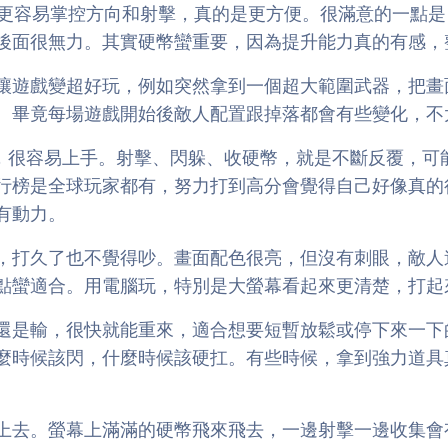
的時候比手機更容易掌控方向和射擊，真的是更方便。很滿意的
後面很無力。其實硬幣蠻重要，因為提升能力真的有感，
讓遊戲變超好玩，例如突然拿到一個超大範圍武器，把畫
。畢竟每場遊戲開始後敵人配置跟掉落都會有些變化，不
r 其實玩法沒有太複雜，很容易上手。射擊、閃躲、收硬幣，就是不
行榜是全球玩家都有，努力打到高分會覺得自己好像真的
有動力。
，打久了也不覺得吵。畫面配色很亮，但沒有刺眼，敵人
點蠻適合。用電腦玩，特別是大螢幕看起來更清楚，打起
還是輸，很快就能重來，適合想要短暫放鬆或停下來一下
麼時候該閃，什麼時候該硬扛。有些時候，拿到強力道具
上去。螢幕上滿滿的硬幣飛來飛去，一邊射擊一邊收集會