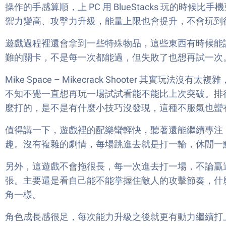
操作的手感算順，上 PC 用 BlueStacks 玩
禦力變高、攻擊力升級，能量上限也會提升，不會玩到
遊戲過程裡還會拿到一些特殊物品，這些東西有時候能
難的關卡，不是每一次都能過，但失敗了也想再試一次
Mike Space – Mikecrack Shoote
不知不覺一直想再玩一場試試看能不能比上次突破。排
麼打的，是不是有什麼小技巧沒發現，這種不服氣也蠻
值得講一下，遊戲裡的配樂蠻輕快，聽著還能繼續專注
趣。沒有複雜的劇情，每場跳進去就是打一輪，休閒一
另外，這遊戲不會拖很長，每一次進去打一場，不論贏
張。主要還是看自己能不能掌握住敵人的攻擊節奏，什
角一樣。
角色成長感很足，每次能力升級之後就更有動力繼續打