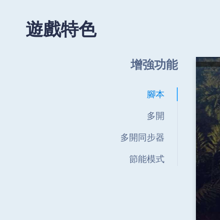
遊戲特色
增強功能
腳本
多開
多開同步器
節能模式