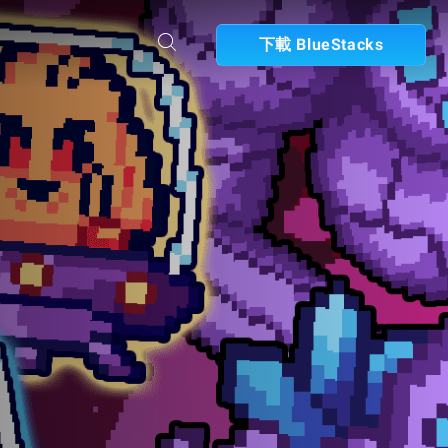
下載 BlueStacks