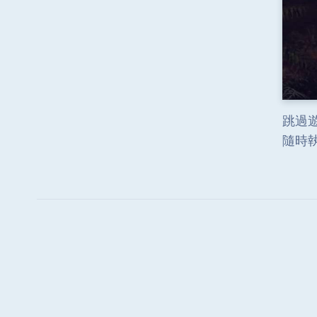
跳過遊
隨時