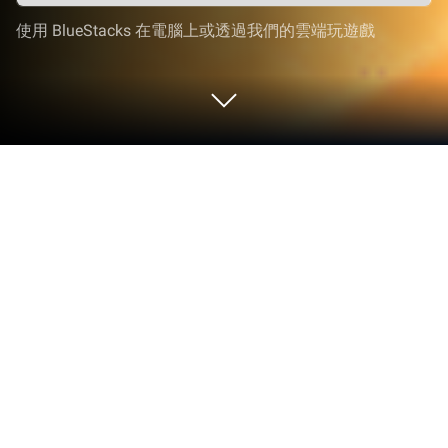
使用 BlueStacks 在電腦上或透過我們的雲端玩遊戲
在 PC 或 Mac 上玩 Go Fish: Block
Islands
Go Fish: Block Islands由Koci Game的創新者團隊精
心打造，堪稱冒險遊戲領域的又一款精品佳作。突破
手機螢幕的限制，在你的PC或Mac上體驗更大、更
好的遊戲畫面。讓你盡情享受身臨其境的遊戲體驗。
關於這款遊戲