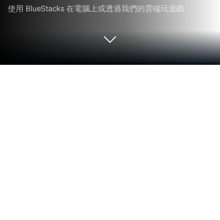
使用 BlueStacks 在電腦上或透過我們的雲端玩遊戲
在 PC 或 Mac 上玩 鬼語迷城
鬼語迷城是一款以盜墓題材為主的3D MMORPG，如
果你是盜墓題材的忠實粉絲，你一定不會錯過這樣一
個進入地底世界的特別機會！化身成為寶藏獵人，破
解地宮機關，與鬼寵結伴體驗最真實、最刺激、最暢
快的古墓冒險！你還能參加黑市交易，出售稀世古
董，變身百萬富翁。與擁有不同技能的盜墓者進入地
底世界，各顯神通，探秘古墓。還可以透過天梯匹配
系統，與來自世界各地的高手們一決高下！使用