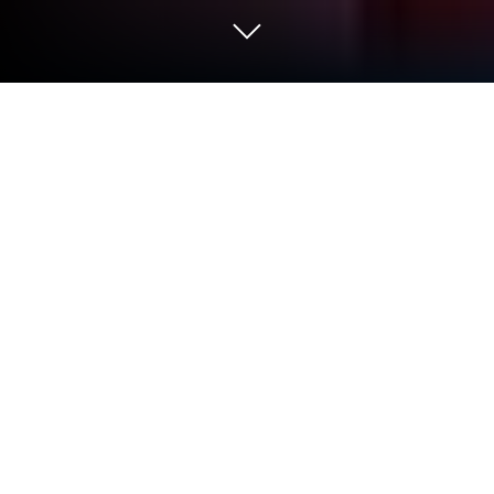
在 PC 或 Mac 上玩 量子英雄：倖存者
聯盟
《量子英雄：倖存者聯盟》是由 NebulaGames 代理
發行的冒險遊戲。這是一場前所未有的冒險之旅，將
您引入一個神秘的世界。故事發生在一個令人陷入困
惑的午睡後，當您醒來時，發現自己置身於一場極端
奇幻的惡夢之中。在這場噩夢中，您將面對恐怖的怪
物和無數危險，而唯一的方法就是成為無敵的量子英
雄，消滅所有敵人。